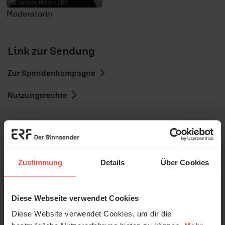
© Carsten Meier / ERF
Moderatorin
Link zur Sendung
Zur Spendenkampagne
Nutzungsrechte
Ihr Kommentar
Zustimmung
Details
Über Cookies
Diese Webseite verwendet Cookies
Name:
Diese Website verwendet Cookies, um dir die
© Ruth Schneider / ERF