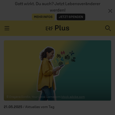
Gott wirkt. Du auch? Jetzt Lebensveränderer
werden!
MEHR INFOS
JETZT SPENDEN
Navigation überspringen
ERZÄHL MAL
AUDIOTHEK
PROGRAMM
MITMACHEN
© Dragana Gordic, Your Local Llamacorn/
stock.adobe.com
PODCASTS
21.05.2025
/ Aktuelles vom Tag
ÜBER