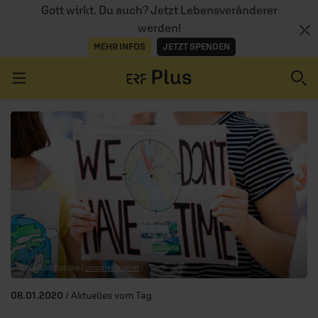
Gott wirkt. Du auch? Jetzt Lebensveränderer
werden!
MEHR INFOS
JETZT SPENDEN
Navigation überspringen
ERZÄHL MAL
AUDIOTHEK
PROGRAMM
MITMACHEN
© Markus Spiske /
unsplash.com
PODCASTS
08.01.2020
/ Aktuelles vom Tag
ÜBER