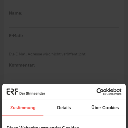
Name:
E-Mail:
Die E-Mail-Adresse wird nicht veröffentlicht.
Kommentar:
Meinen Kommentar nicht öffentlich teilen.
Ich bin damit einverstanden, dass meine Angaben
Zustimmung
Details
Über Cookies
anonymisiert erfasst und zum Zweck der
Verbesserung unseres Online-Angebots
ausgewertet werden. Es erfolgt keine Weitergabe
Diese Webseite verwendet Cookies