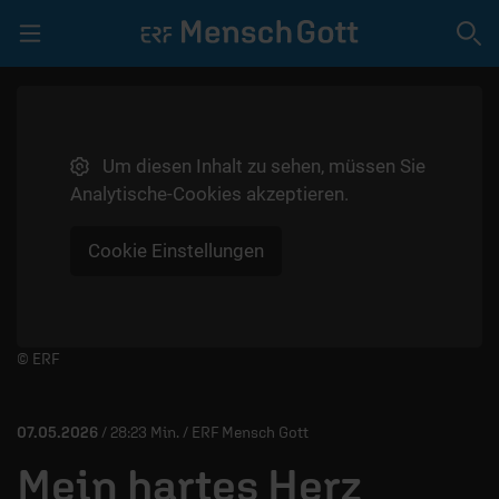
Navigation überspringen
Um diesen Inhalt zu sehen, müssen Sie
LIVE | GEBET
Analytische-Cookies akzeptieren.
SPENDEN
Cookie Einstellungen
VIDEOS
PODCAST
MITMACHEN
Player starten/anhalten
© ERF
TEAM
07.05.2026
/ 28:23 Min. / ERF Mensch Gott
Mein hartes Herz