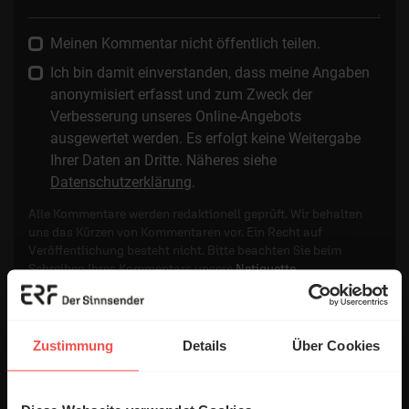
Meinen Kommentar nicht öffentlich teilen.
Ich bin damit einverstanden, dass meine Angaben
anonymisiert erfasst und zum Zweck der
Verbesserung unseres Online-Angebots
ausgewertet werden. Es erfolgt keine Weitergabe
Ihrer Daten an Dritte. Näheres siehe
Datenschutzerklärung
.
Alle Kommentare werden redaktionell geprüft. Wir behalten
uns das Kürzen von Kommentaren vor. Ein Recht auf
Veröffentlichung besteht nicht. Bitte beachten Sie beim
Schreiben Ihres Kommentars unsere
Netiquette
.
Absenden
Zustimmung
Details
Über Cookies
Kommentare (5)