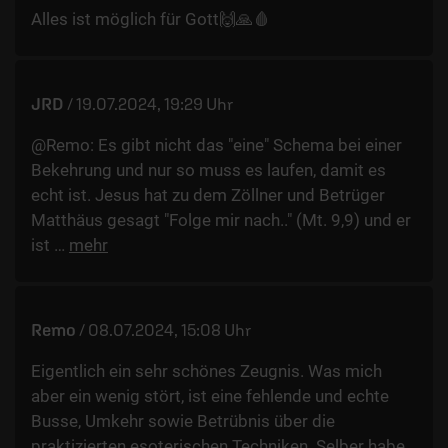
Alles ist möglich für Gott🙌🙏🩸
JRD
/
19.07.2024, 19:29 Uhr
@Remo: Es gibt nicht das "eine" Schema bei einer
Bekehrung und nur so muss es laufen, damit es
echt ist. Jesus hat zu dem Zöllner und Betrüger
Matthäus gesagt "Folge mir nach.." (Mt. 9,9) und er
ist
…
mehr
Remo
/
08.07.2024, 15:08 Uhr
Eigentlich ein sehr schönes Zeugnis. Was mich
aber ein wenig stört, ist eine fehlende und echte
Busse, Umkehr sowie Betrübnis über die
praktizierten esoterischen Techniken. Selber habe