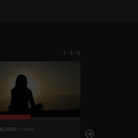
1 - 3 / 6
Ist das alle
02.2022
/ Artikel