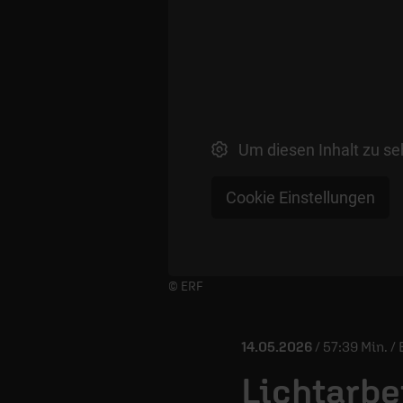
Um diesen Inhalt zu se
Cookie Einstellungen
Player starten/anhalten
© ERF
14.05.2026
/ 57:39 Min. 
Lichtarbe