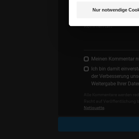
Nur notwendige Cook
Die E-Mail-Adresse wird nicht
Kommentar:
Meinen Kommentar nich
Ich bin damit einver
der Verbesserung unse
Weitergabe Ihrer Date
Alle Kommentare werden reda
Recht auf Veröffentlichung 
Netiquette
.