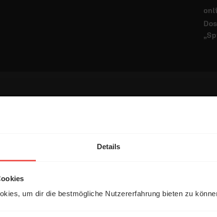
onl
Dos
„Sp
tar
Details
Cookies
kies, um dir die bestmögliche Nutzererfahrung bieten zu könn