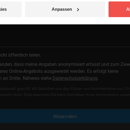
ies
Anpassen
A
 veröffentlicht.
t öffentlich teilen.
standen, dass meine Angaben anonymisiert erfasst und zum Zwe
res Online-Angebots ausgewertet werden. Es erfolgt keine
n an Dritte. Näheres siehe
Datenschutzerklärung
.
ktionell geprüft. Wir behalten uns das Kürzen von Kommentaren vor. Ei
besteht nicht. Bitte beachten Sie beim Schreiben Ihres Kommentars unse
Absenden