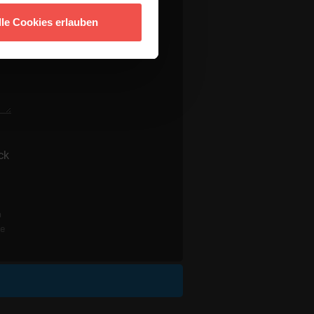
lle Cookies erlauben
ck
n
re