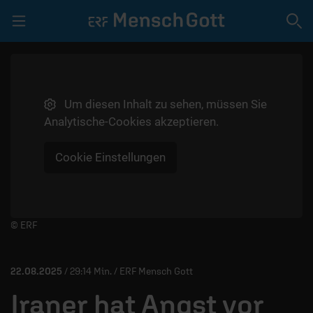
Navigation überspringen
Um diesen Inhalt zu sehen, müssen Sie
LIVE | GEBET
Analytische-Cookies akzeptieren.
SPENDEN
Cookie Einstellungen
VIDEOS
PODCAST
MITMACHEN
Player starten/anhalten
© ERF
TEAM
22.08.2025
/ 29:14 Min. / ERF Mensch Gott
Iraner hat Angst vor