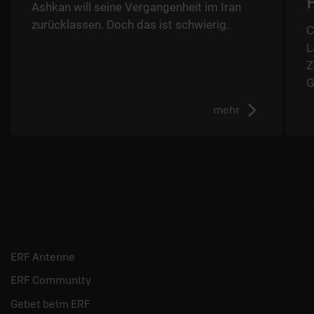
Ashkan will seine Vergangenheit im Iran
zurücklassen. Doch das ist schwierig.
C
L
Z
G
mehr
ERF Antenne
ERF Community
Gebet beim ERF