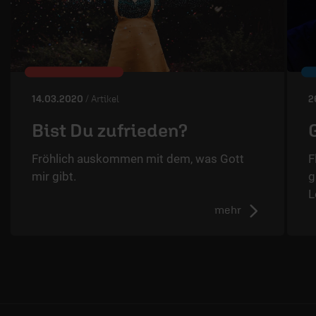
14.03.2020
/ Artikel
2
Bist Du zufrieden?
Fröhlich auskommen mit dem, was Gott
F
mir gibt.
g
L
mehr