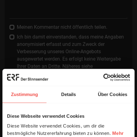
Meinen Kommentar nicht öffentlich teilen.
Ich bin damit einverstanden, dass meine Angaben
anonymisiert erfasst und zum Zweck der
Verbesserung unseres Online-Angebots
ausgewertet werden. Es erfolgt keine Weitergabe
Ihrer Daten an Dritte. Näheres siehe
Datenschutzerklärung
.
Alle Kommentare werden redaktionell geprüft. Wir behalten
uns das Kürzen von Kommentaren vor. Ein Recht auf
Zustimmung
Details
Über Cookies
Veröffentlichung besteht nicht. Bitte beachten Sie beim
Schreiben Ihres Kommentars unsere
Netiquette
.
Diese Webseite verwendet Cookies
Absenden
Diese Website verwendet Cookies, um dir die
bestmögliche Nutzererfahrung bieten zu können.
Mehr