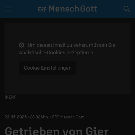
Navigation überspringen
Um diesen Inhalt zu sehen, müssen Sie
LIVE | GEBET
Analytische-Cookies akzeptieren.
SPENDEN
Cookie Einstellungen
VIDEOS
PODCAST
MITMACHEN
Player starten/anhalten
© ERF
TEAM
23.05.2025
/ 28:32 Min. / ERF Mensch Gott
Getrieben von Gier