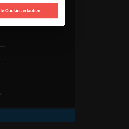
lle Cookies erlauben
ck
n
re