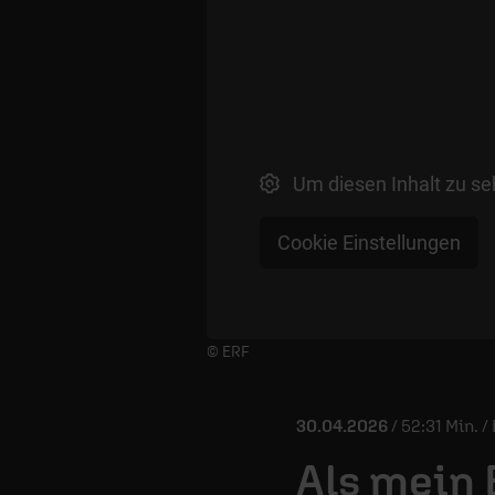
Um diesen Inhalt zu se
Cookie Einstellungen
Player starten/anhalten
© ERF
30.04.2026
/ 52:31 Min. 
Als mein 