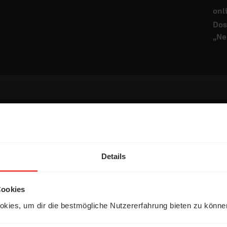
onl
Dos
„Ne
tar
Details
Cookies
kies, um dir die bestmögliche Nutzererfahrung bieten zu könn