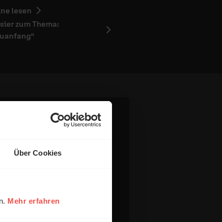
ine lesen
sier zum Thema:
uanfang“
Über Cookies
en.
Mehr erfahren