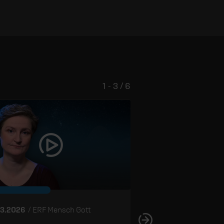
1 - 3 / 6
Die Weisheit der
03.2026
/ ERF Mensch Gott