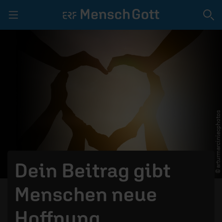
Navigation überspringen
LIVE | GEBET
SPENDEN
© arturmarciniecphotos
VIDEOS
PODCAST
MITMACHEN
Dein Beitrag gibt
TEAM
Menschen neue
Hoffnung