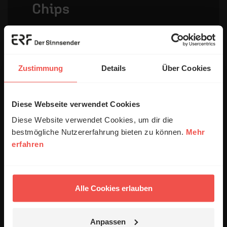
Chips
„Ich lasse den Chip immer im
Einkaufswagen stecken, damit die nächste
Zustimmung
Details
Über Cookies
Person auf ERF Mensch Gott aufmerksam
wird.
“
– Harald
Diese Webseite verwendet Cookies
Diese Website verwendet Cookies, um dir die
Mit deiner Hilfe schaffen wir es, 75.000
bestmögliche Nutzererfahrung bieten zu können.
Mehr
neue Chips anzuschaffen.
erfahren
Spenden
Alle Cookies erlauben
Anpassen