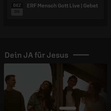
ERF Mensch Gott Live | Gebet
DEZ
08
Dein JA für
Jesus