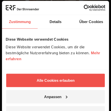
Zustimmung
Details
Über Cookies
Diese Webseite verwendet Cookies
Diese Website verwendet Cookies, um dir die
bestmögliche Nutzererfahrung bieten zu können.
Mehr
erfahren
Hast du dich entschieden, mit Jesus einen
Start zu wagen?
Dann haben wir etwas Besonderes für dich:
Alle Cookies erlauben
Gemeinsam mit ICF bieten wir dir ein
persönliches an – direkt in deiner Nähe oder
auch online. So kannst du ganz unkompliziert
Anpassen
Menschen treffen, die Jesus nachfolgen, dich
inspirieren lassen und deine ersten Schritte im