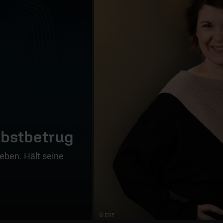
lbstbetrug
eben. Hält seine
© ERF