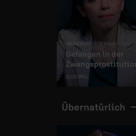
06.08.2026
/ ERF Mensch Gott
Gefangen in der
Zwangsprostitutio
0:00 Min.
Übernatürlich