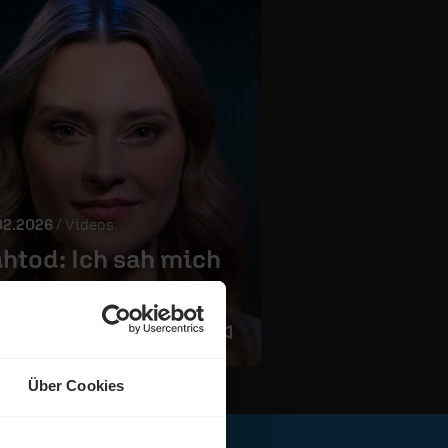
02.2026
/ Videos
htod: Ich sah mich
08.01.2026
/ Videos
erben!
Gott und Rei
00 Min.
33:15 Min.
Über Cookies