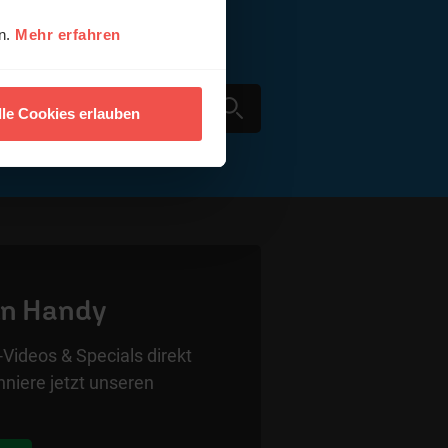
en.
Mehr erfahren
lle Cookies erlauben
in Handy
Videos & Specials direkt
niere jetzt unseren