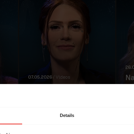
26.
Na
07.05.2026
/ Videos
Mein hartes Herz
st
28:23 Min.
54:
Details