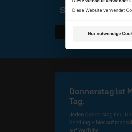
Diese Webseite verwendet 
Suche
Diese Website verwendet Coo
Nur notwendige Cook
Donnerstag ist 
Tag.
Jeden Donnerstag neu: Uns
Sendung – hier auf mensch
auf
YouTube
.