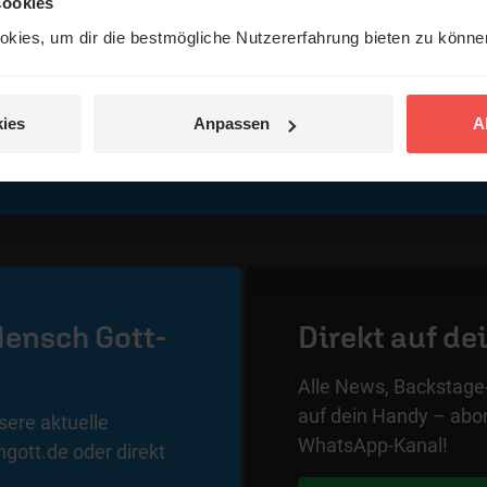
Cookies
kies, um dir die bestmögliche Nutzererfahrung bieten zu könn
ies
Anpassen
A
Mensch Gott-
Direkt auf de
Alle News, Backstage-
auf dein Handy – abon
ere aktuelle
WhatsApp-Kanal!
gott.de oder direkt