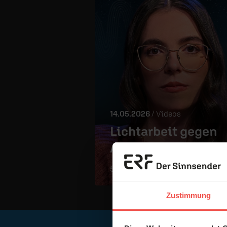
14.05.2026
/ Videos
Lichtarbeit gegen
Angst?
57:39 Min.
Zustimmung