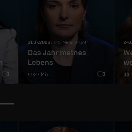
31.07.2026
/ ERF Mensch Gott
24.
Das Jahr meines
We
n
Lebens
we
51:27 Min.
44: