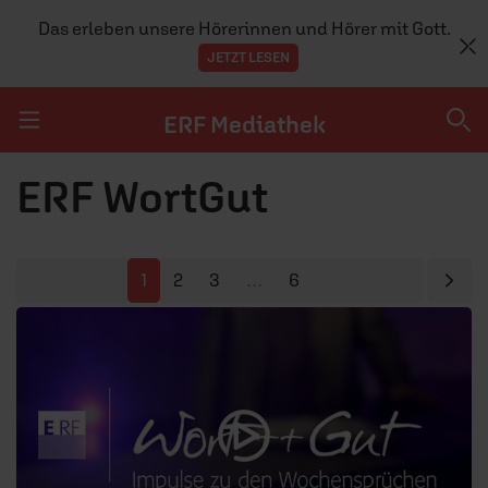
Das erleben unsere Hörerinnen und Hörer mit Gott.
JETZT LESEN
ERF Mediathek
Navigation überspringen
ERF WortGut
ERF Mediathek
SENDUNGEN A-Z
Näc
1
2
3
…
6
ERF WEB-TV
APPS