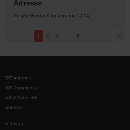
Adresse
Roland Werner über Jeremia 17,14.
Näc
1
2
3
…
6
ERF Antenne
ERF Community
Gebet beim ERF
Spenden
Empfang