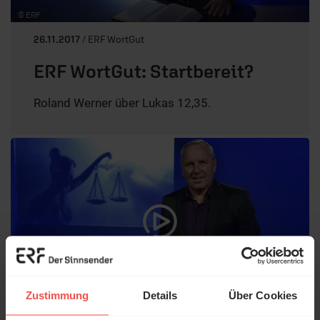
© ERF
26.11.2017
/ ERF WortGut
ERF WortGut: Startbereit?
Roland Werner über Lukas 12,35.
Zustimmung
Details
Über Cookies
© ERF