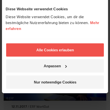
19.11.2017
/ ERF WortGut
Diese Webseite verwendet Cookies
ERF WortGut: Die Stunde der
Diese Website verwendet Cookies, um dir die
Wahrheit
bestmögliche Nutzererfahrung bieten zu können.
Mehr
erfahren
Roland Werner über 2. Korinther 5,10.
Alle Cookies erlauben
Anpassen
Nur notwendige Cookies
© ERF
12.11.2017
/ ERF WortGut