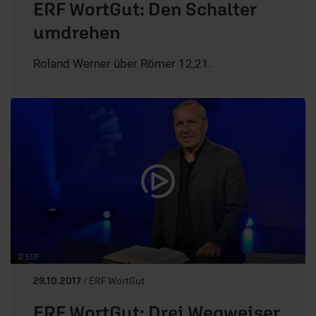
ERF WortGut: Den Schalter
umdrehen
Roland Werner über Römer 12,21.
© ERF
29.10.2017
/ ERF WortGut
ERF WortGut: Drei Wegweiser