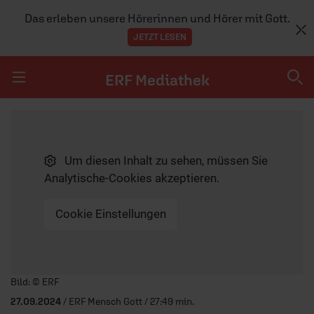
Das erleben unsere Hörerinnen und Hörer mit Gott.
JETZT LESEN
ERF Mediathek
Navigation überspringen
ERF Mediathek
Um diesen Inhalt zu sehen, müssen Sie
SENDUNGEN A-Z
Analytische-Cookies akzeptieren.
ERF WEB-TV
Cookie Einstellungen
APPS
Player starten/anhalten
Bild: © ERF
27.09.2024
/ ERF Mensch Gott / 27:49 min.