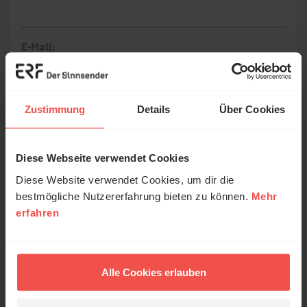
E-Mail:
Die E-Mail-Adresse wird nicht veröffentlicht.
Zustimmung
Details
Über Cookies
Kommentar:
Diese Webseite verwendet Cookies
Diese Website verwendet Cookies, um dir die
Meinen Kommentar nicht öffentlich teilen.
bestmögliche Nutzererfahrung bieten zu können.
Mehr
Ich bin damit einverstanden, dass meine Angaben
erfahren
anonymisiert erfasst und zum Zweck der
Verbesserung unseres Online-Angebots
ausgewertet werden. Es erfolgt keine Weitergabe
Alle Cookies erlauben
Ihrer Daten an Dritte. Näheres siehe
Datenschutzerklärung
.