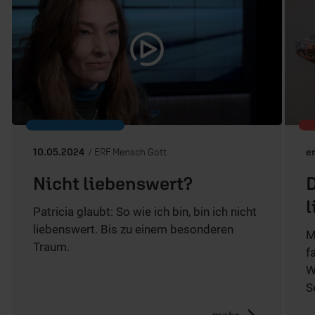
10.05.2024
/ ERF Mensch Gott
er
Nicht liebenswert?
D
l
Patricia glaubt: So wie ich bin, bin ich nicht
liebenswert. Bis zu einem besonderen
M
Traum.
f
W
S
mehr