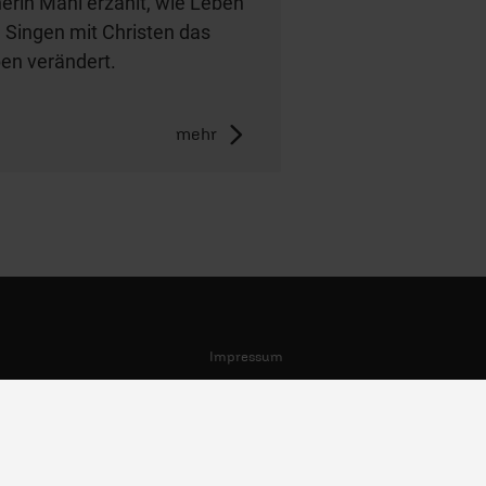
nerin Mahi erzählt, wie Leben
 Singen mit Christen das
en verändert.
mehr
Impressum
AGB/Widerruf
Datenschutz
Nutzungsbedingungen
Meldestelle zum