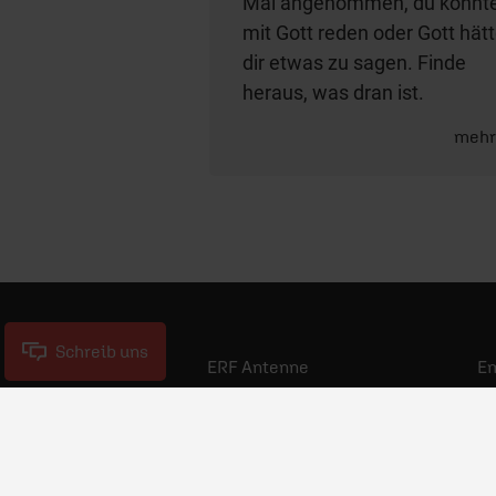
Mal angenommen, du könnt
mit Gott reden oder Gott hät
dir etwas zu sagen. Finde
heraus, was dran ist.
meh
Schreib uns
ERF Antenne
E
ERF Community
Jo
Gebet beim ERF
Ne
Spenden
Po