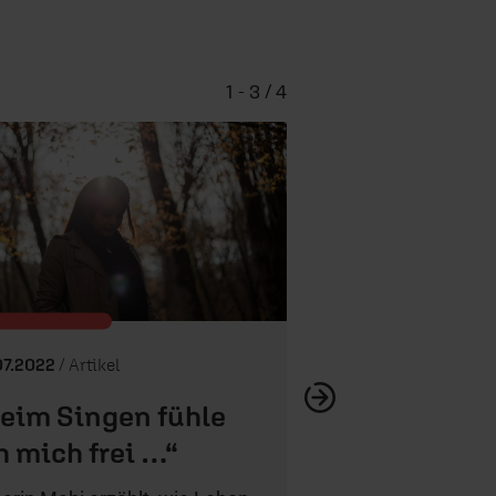
1 - 3 / 4
07.2022
/ Artikel
eim Singen fühle
weitere Se
h mich frei …“