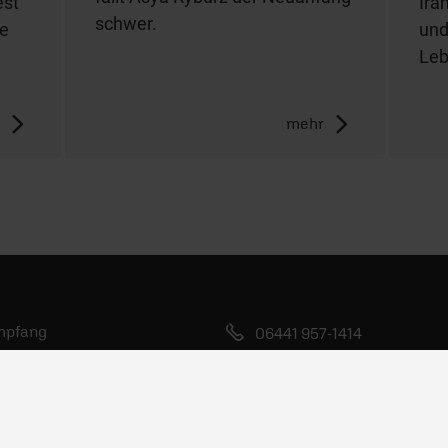
est
Ira
schwer.
te
und
Leb
r
mehr
mpfang
06441 957-1414
bs
Kontakt
wsletter
Nutzungsanfrage
dcasts
Mediadaten