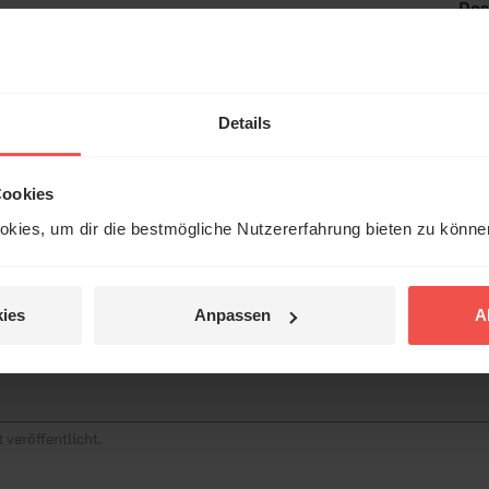
Dos
„Üb
Details
tar
Cookies
kies, um dir die bestmögliche Nutzererfahrung bieten zu könn
ies
Anpassen
A
 veröffentlicht.