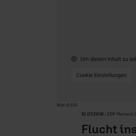
Um diesen Inhalt zu se
Cookie Einstellungen
Player starten/anhalten
Bild: © ERF
12.07.2018
/ ERF Mensch G
Flucht in