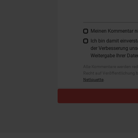
Meinen Kommentar nich
Ich bin damit einver
der Verbesserung unse
Weitergabe Ihrer Date
Alle Kommentare werden reda
Recht auf Veröffentlichung 
Netiquette
.