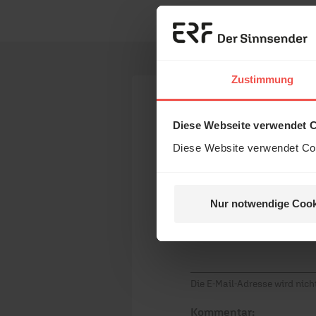
Zustimmung
Ihr Kommen
Diese Webseite verwendet 
Diese Website verwendet Coo
Name:
Nur notwendige Cook
E-Mail:
Die E-Mail-Adresse wird nicht
Kommentar: