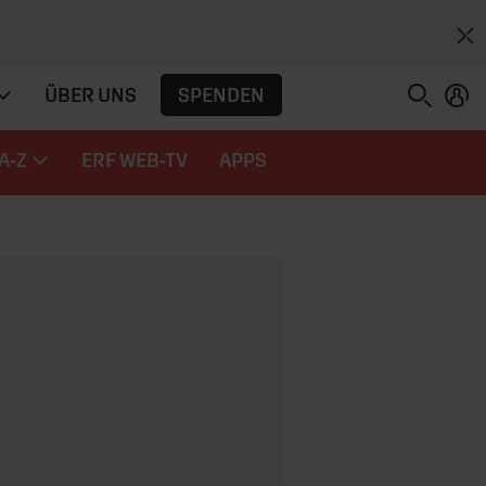
SPENDEN
ÜBER UNS
A-Z
ERF WEB-TV
APPS