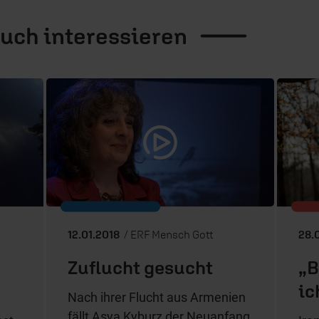
auch
interessieren
12.01.2018
/ ERF Mensch Gott
28.
Zuflucht gesucht
„B
ic
Nach ihrer Flucht aus Armenien
fällt Asya Kyburz der Neuanfang