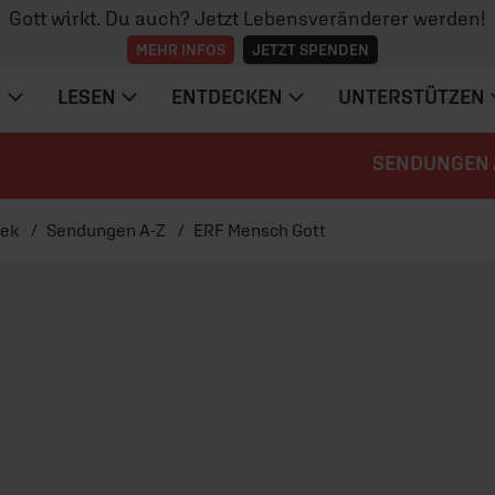
Gott wirkt. Du auch? Jetzt Lebensveränderer werden!
MEHR INFOS
JETZT SPENDEN
N
LESEN
ENTDECKEN
UNTERSTÜTZEN
SENDUNGEN 
hek
Sendungen A-Z
ERF Mensch Gott