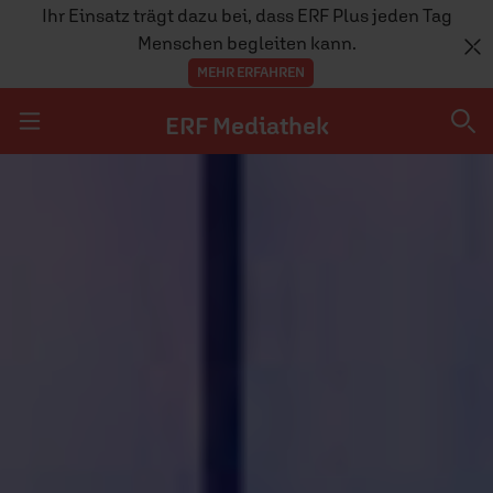
Ihr Einsatz trägt dazu bei, dass ERF Plus jeden Tag
Menschen begleiten kann.
MEHR ERFAHREN
ERF Mediathek
Navigation überspringen
ERF Mediathek
SENDUNGEN A-Z
ERF WEB-TV
APPS