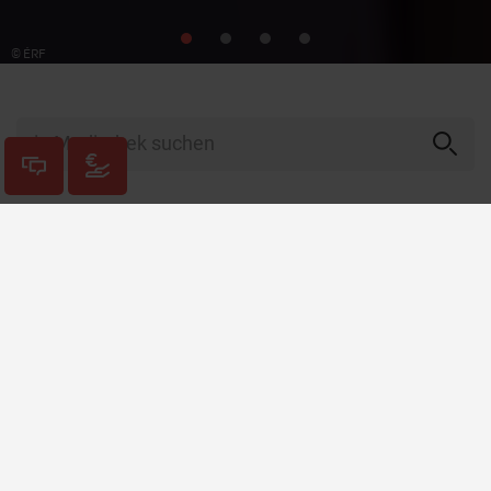
© ÉRF
ERF Mensch
Gott
1 / 6