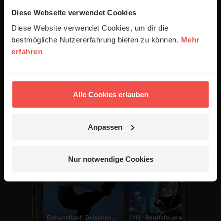
zufälligen Moment in deinem Handy anstoßen will.
Diese Webseite verwendet Cookies
Lade dir die ERF Jess App herunter – auf dein
Diese Website verwendet Cookies, um dir die
Smartphone oder Tablet! Wir wünschen dir viel
bestmögliche Nutzererfahrung bieten zu können.
Mehr
Freude beim Entdecken und Ausprobieren.
erfahren
Alle Cookies erlauben
Anpassen
Nur notwendige Cookies