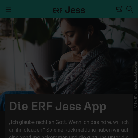
Navigation überspringen
TALKWERK
REPORTAGE
stock.adobe.com
RADIO
DEINE APP
© BullRun /
PODCASTS
Die ERF Jess App
MITMACHEN
„Ich glaube nicht an Gott. Wenn ich das höre, will ich
ÜBER UNS
an ihn glauben.“ So eine Rückmeldung haben wir auf
eine Sendung bekommen und die ging uns unter die