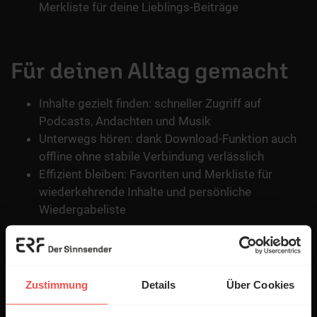
Merkliste für deine Lieblings-Beiträge
Für deinen Alltag gemacht
Inhalte gezielt finden: schneller Zugriff auf
Podcasts, Andachten und Musik
Unterwegs hören: dank Download-Funktion auch
offline ohne stabile Verbindung verlässlich
Effizient bleiben: Favoriten und Merkliste für
wiederkehrende Inhalte und persönliche
Wiedergabeliste
Unser Ziel ist eine App, die dich mitten im Alltag
erreicht – genau da, wo du bist. Probier’s aus und lass
Zustimmung
Details
Über Cookies
dich überraschen, was Gott durch einen vermeintlich