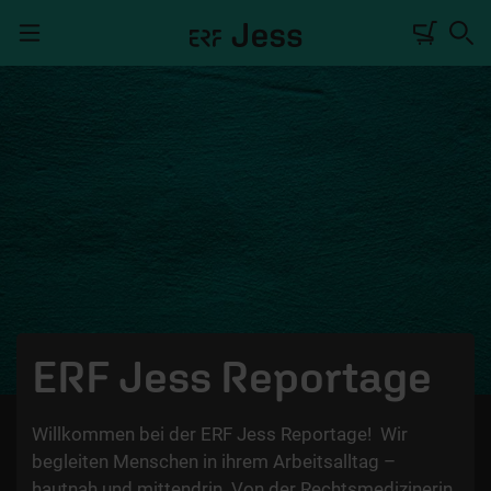
Navigation überspringen
TALKWERK
REPORTAGE
RADIO
DEINE APP
PODCASTS
ERF Jess Reportage
MITMACHEN
Willkommen bei der ERF Jess Reportage! Wir
ÜBER UNS
begleiten Menschen in ihrem Arbeitsalltag –
hautnah und mittendrin. Von der Rechtsmedizinerin