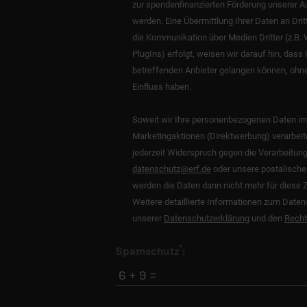
zur spendenfinanzierten Förderung unserer A
werden. Eine Übermittlung Ihrer Daten an Dritt
die Kommunikation über Medien Dritter (z.B.
PlugIns) erfolgt, weisen wir darauf hin, dass 
betreffenden Anbieter gelangen können, ohne
Einfluss haben.
Soweit wir Ihre personenbezogenen Daten im Rahmen von
Marketingaktionen (Direktwerbung) verarbeit
jederzeit Widerspruch gegen die Verarbeit
datenschutz@erf.de
oder unsere postalische
werden die Daten dann nicht mehr für diese 
Weitere detaillierte Informationen zum Daten
unserer
Datenschutzerklärung
und den
Recht
*
Spamschutz
:
6 + 9 =