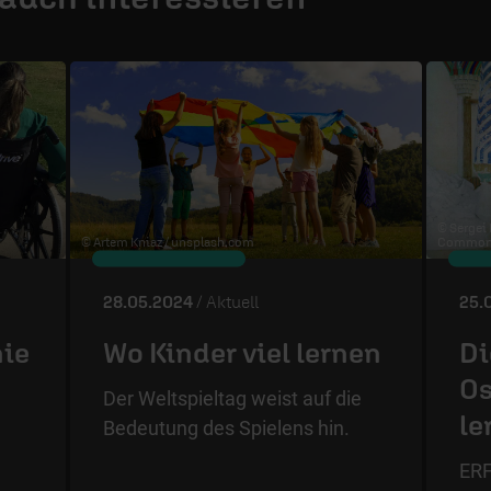
© Sergei
© Artem Kniaz /
unsplash.com
Commons
28.05.2024
/ Aktuell
25.
nie
Wo Kinder viel lernen
Di
Os
Der Weltspieltag weist auf die
le
Bedeutung des Spielens hin.
ERF