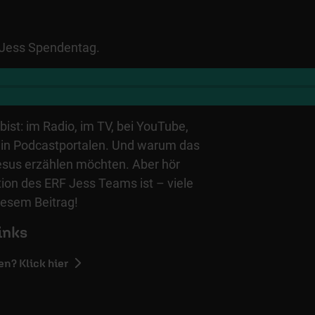
 Jess Spendentag.
bist: im Radio, im TV, bei YouTube,
 in Podcastportalen. Und warum das
esus erzählen möchten. Aber hör
tion des ERF Jess Teams ist – viele
diesem Beitrag!
inks
en? Klick hier