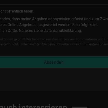
t öffentlich teilen.
standen, dass meine Angaben anonymisiert erfasst und zum Zwe
res Online-Angebots ausgewertet werden. Es erfolgt keine
n an Dritte. Näheres siehe
Datenschutzerklärung
.
ktionell geprüft. Wir behalten uns das Kürzen von Kommentaren vor. Ei
besteht nicht. Bitte beachten Sie beim Schreiben Ihres Kommentars unse
Absenden
 auch
interessieren