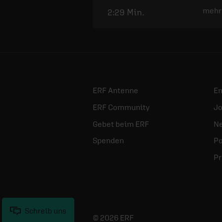
mehr
2:29 Min.
ERF Antenne
E
ERF Community
Jo
Gebet beim ERF
Ne
Spenden
Po
Pr
Schreib uns
© 2026 ERF