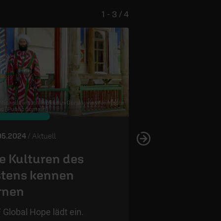
1 - 3 / 4
 Michailowitsch Prokudin-Gorski, via Wikimedia
 [Public domain]
© InstagramFOTOGRAFIN /
pixab
05.2024
/ Aktuell
23.05.2024
/ Aktuell
e Kulturen des
„Die Würde 
tens kennen
Menschen is
rnen
unantastbar
 Global Hope lädt ein.
Das Grundgesetz w