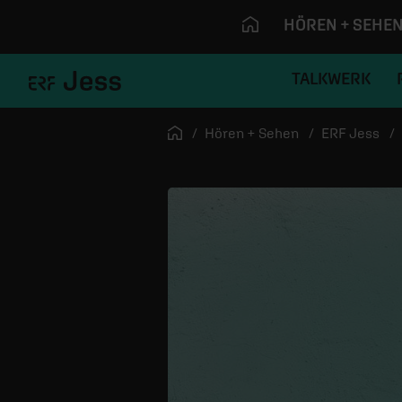
HÖREN + SEHE
TALKWERK
Navigation überspringen
Startseite
Hören + Sehen
ERF Jess