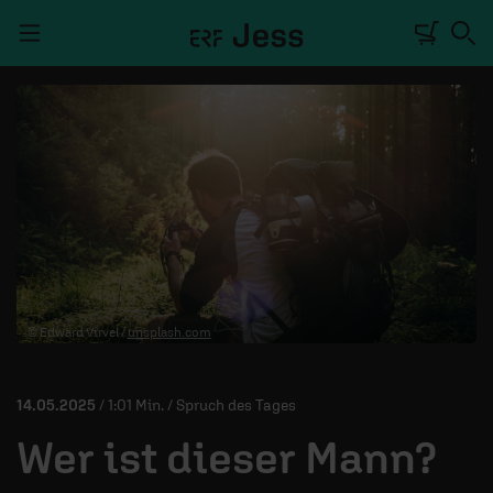
Navigation überspringen
TALKWERK
REPORTAGE
RADIO
DEINE APP
© Edward Virvel /
unsplash.com
PODCASTS
MITMACHEN
14.05.2025
/ 1:01 Min. / Spruch des Tages
ÜBER UNS
Wer ist dieser Mann?