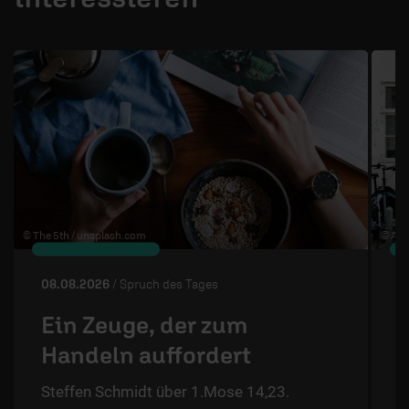
1 / 4
© The 5th /
unsplash.com
© Ann
08.08.2026
/ Spruch des Tages
0
Ein Zeuge, der zum
Handeln auffordert
S
Steffen Schmidt über 1.Mose 14,23.