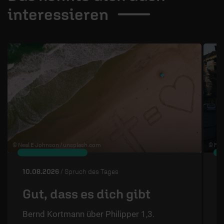
interessieren
1 / 4
© Neal E Johnson /
unsplash.com
© Flo 
10.08.2026
/ Spruch des Tages
0
Gut, dass es dich gibt
Bernd Kortmann über Philipper 1,3.
S