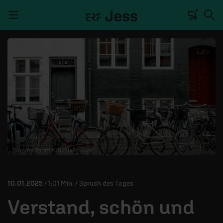
Navigation überspringen
TALKWERK
REPORTAGE
RADIO
DEINE APP
© Annie Spratt /
unsplash.com
PODCASTS
MITMACHEN
10.01.2025
/ 1:01 Min. / Spruch des Tages
ÜBER UNS
Verstand, schön und