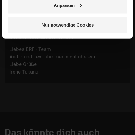
Verfasser wieder. Der ERF übernimmt keine Gewähr für die
Anpassen
Richtigkeit, Vollständigkeit oder Rechtmäßigkeit der von
Nutzern veröffentlichten Kommentare.
Nur notwendige Cookies
Irene T.
/
10.01.2025, 4:51 Uhr
Liebes ERF - Team
Audio und Text stimmen nicht überein.
Liebe Grüße
Irene Tukanu
Das könnte dich auch