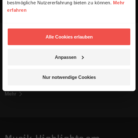
bestmögliche Nutzererfahrung bieten zu können.
Mehr
erfahren
Alle Cookies erlauben
Einfach
empfangen
Anpassen
Du kannst ERF Jess Radio weltweit über das Internet
oder auch per Smartphone oder Tablet über unsere
ERF
Jess App
hören. In Wetzlar, wo ERF Jess zuhause ist,
Nur notwendige Cookies
empfängst du uns auf der UKW-Frequenz 90,0.
Mehr