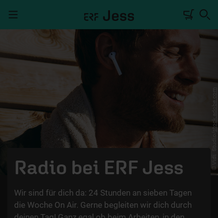
Navigation überspringen
TALKWERK
stock.adobe.com
REPORTAGE
RADIO
DEINE APP
© Vidi_Studio/
PODCASTS
Radio bei ERF Jess
MITMACHEN
Wir sind für dich da: 24 Stunden an sieben Tagen
ÜBER UNS
die Woche On Air. Gerne begleiten wir dich durch
deinen Tag! Ganz egal ob beim Arbeiten, in den