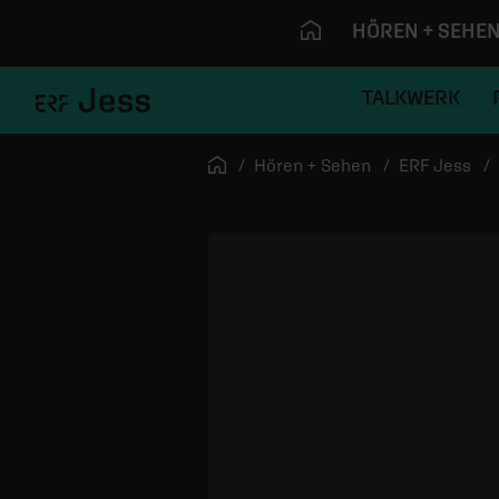
HÖREN + SEHE
TALKWERK
Navigation überspringen
Startseite
Hören + Sehen
ERF Jess