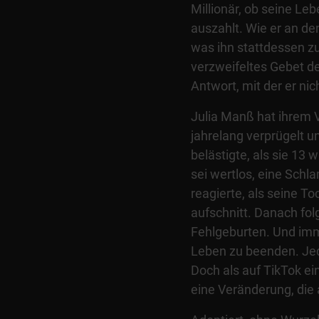
Millionär, ob seine Le
auszahlt. Wie er an d
was ihn stattdessen zu
verzweifeltes Gebet d
Antwort, mit der er nic
Julia Manß hat ihrem 
jahrelang verprügelt un
belästigte, als sie 13 w
sei wertlos, eine Schl
reagierte, als seine To
aufschnitt. Danach fol
Fehlgeburten. Und imm
Leben zu beenden. Jede
Doch als auf TikTok ei
eine Veränderung, die 