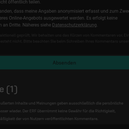
t öffentlich teilen.
standen, dass meine Angaben anonymisiert erfasst und zum Zwe
res Online-Angebots ausgewertet werden. Es erfolgt keine
n an Dritte. Näheres siehe
Datenschutzerklärung
.
ktionell geprüft. Wir behalten uns das Kürzen von Kommentaren vor. Ei
besteht nicht. Bitte beachten Sie beim Schreiben Ihres Kommentars unse
Absenden
 (1)
ußerten Inhalte und Meinungen geben ausschließlich die persönliche
sser wieder. Der ERF übernimmt keine Gewähr für die Richtigkeit,
äßigkeit der von Nutzern veröffentlichten Kommentare.