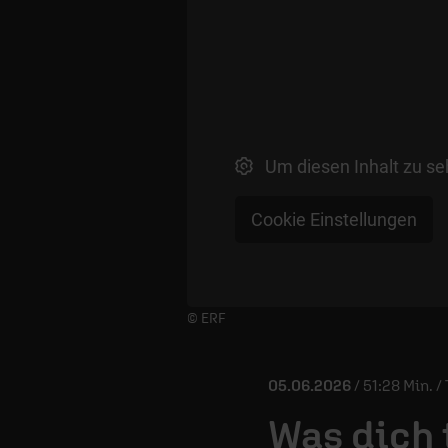
Um diesen Inhalt zu se
Cookie Einstellungen
Player starten/anhalten
© ERF
05.06.2026
/ 51:28 Min. 
Was dich 