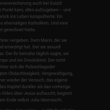
bensversicherung auch bei Suizid
en Punkt kam, alles aufzugeben – und
rück ins Leben katapultierte: Ein
es ehemaligen Katholiken. Und eine
ht gerechnet hatte.
Vater vergeben. Dem Mann, der sie
d erniedrigt hat. Der sie sexuell
ar. Der ihr beinahe täglich sagte, sie
ampe und ein Dreckskind. Der nicht
chter sich die Pulsschlagader
gten Obdachlosigkeit, Vergewaltigung,
er wieder der Versuch, das eigene
s Kapitel dunkler als das vorherige.
n Video über Jesus auftaucht, beginnt
am Ende selbst Julia überrascht.