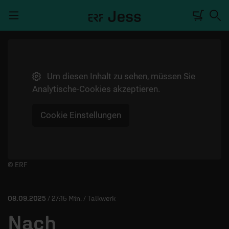
Navigation überspringen
Um diesen Inhalt zu sehen, müssen Sie
TALKWERK
Analytische-Cookies akzeptieren.
REPORTAGE
Cookie Einstellungen
RADIO
DEINE APP
PODCASTS
Player starten/anhalten
© ERF
MITMACHEN
08.09.2025
/ 27:15 Min. / Talkwerk
ÜBER UNS
Nach