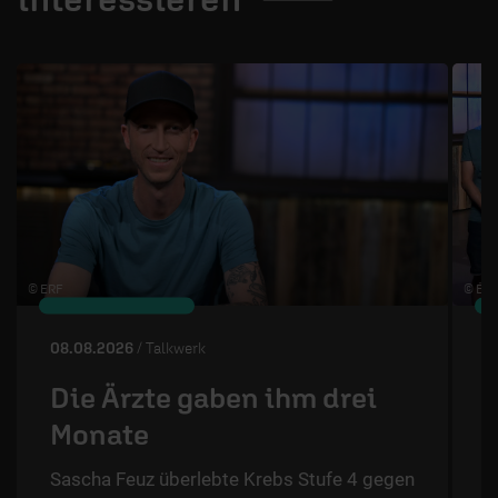
1 / 4
© ERF
© ÉRF
08.08.2026
/ Talkwerk
0
Die Ärzte gaben ihm drei
Monate
Sascha Feuz überlebte Krebs Stufe 4 gegen
T