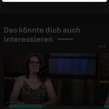
Das könnte dich auch
interessieren
1 / 4
© ERF
© ERF