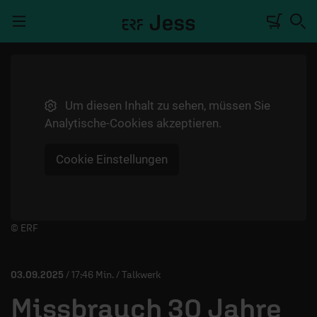
Navigation überspringen
Um diesen Inhalt zu sehen, müssen Sie
TALKWERK
Analytische-Cookies akzeptieren.
REPORTAGE
Cookie Einstellungen
RADIO
DEINE APP
PODCASTS
Player starten/anhalten
© ERF
MITMACHEN
03.09.2025
/ 17:46 Min. / Talkwerk
ÜBER UNS
Missbrauch 30 Jahre