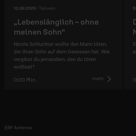
10.08.2026
/ Talkwerk
0
„Lebenslänglich – ohne
meinen Sohn"
Nicole Schluchter wollte den Mann töten,
S
der ihren Sohn auf dem Gewissen hat. Wie
a
vergibst du jemandem, den du töten
wolltest?
mehr
0:00 Min.
0
ERF Antenne