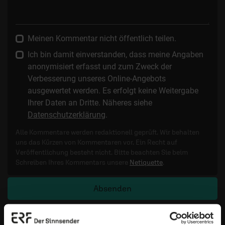
Meinen Kommentar nicht öffentlich teilen.
Ich bin damit einverstanden, dass meine Angaben
anonymisiert erfasst und zum Zweck der
Verbesserung unseres Online-Angebots
ausgewertet werden. Es erfolgt keine Weitergabe
Ihrer Daten an Dritte. Näheres siehe
Datenschutzerklärung
.
Alle Kommentare werden redaktionell geprüft. Wir behalten
uns das Kürzen von Kommentaren vor. Ein Recht auf
Veröffentlichung besteht nicht. Bitte beachten Sie beim
Schreiben Ihres Kommentars unsere
Netiquette
.
Absenden