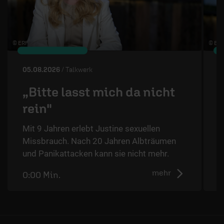
© ERF
© ERF
05.08.2026
/ Talkwerk
0
„Bitte lasst mich da nicht
rein"
Mit 9 Jahren erlebt Justine sexuellen
T
Missbrauch. Nach 20 Jahren Albträumen
T
und Panikattacken kann sie nicht mehr.
ä
mehr
0:00 Min.
0