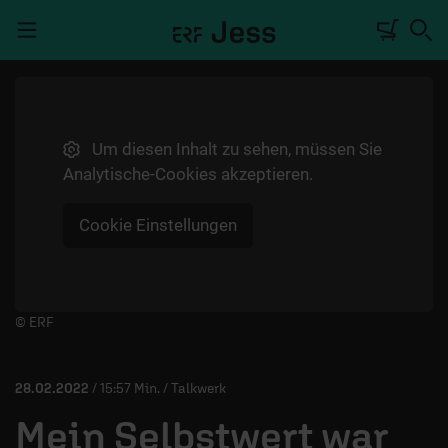
Navigation überspringen
Um diesen Inhalt zu sehen, müssen Sie
TALKWERK
Analytische-Cookies akzeptieren.
REPORTAGE
Cookie Einstellungen
RADIO
DEINE APP
PODCASTS
Player starten/anhalten
© ERF
MITMACHEN
28.02.2022
/ 15:57 Min. / Talkwerk
ÜBER UNS
Mein Selbstwert war