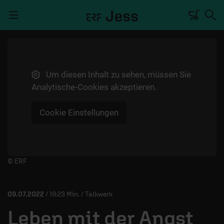
Navigation überspringen
Um diesen Inhalt zu sehen, müssen Sie
TALKWERK
Analytische-Cookies akzeptieren.
REPORTAGE
Cookie Einstellungen
RADIO
DEINE APP
PODCASTS
Player starten/anhalten
© ERF
MITMACHEN
09.07.2022
/ 19:23 Min. / Talkwerk
ÜBER UNS
Leben mit der Angst