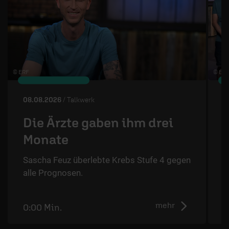
© ERF
© ÉRF
08.08.2026
/ Talkwerk
0
Die Ärzte gaben ihm drei
Monate
Sascha Feuz überlebte Krebs Stufe 4 gegen
T
alle Prognosen.
N
mehr
0:00 Min.
5