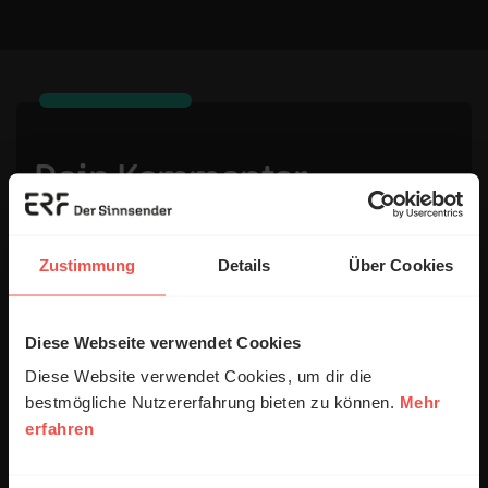
Dein Kommentar
Name:
Zustimmung
Details
Über Cookies
Diese Webseite verwendet Cookies
E-Mail:
Diese Website verwendet Cookies, um dir die
bestmögliche Nutzererfahrung bieten zu können.
Mehr
Die E-Mail-Adresse wird nicht veröffentlicht.
erfahren
Kommentar: