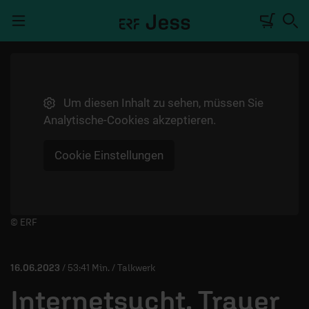
Navigation überspringen
Um diesen Inhalt zu sehen, müssen Sie
TALKWERK
Analytische-Cookies akzeptieren.
REPORTAGE
Cookie Einstellungen
RADIO
DEINE APP
PODCASTS
Player starten/anhalten
© ERF
MITMACHEN
16.06.2023
/ 53:41 Min. / Talkwerk
ÜBER UNS
Internetsucht, Trauer