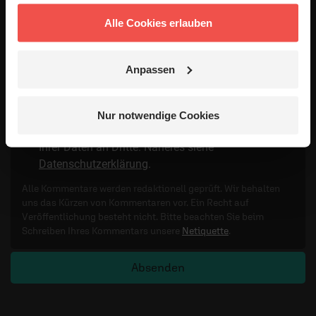
Alle Cookies erlauben
Meinen Kommentar nicht öffentlich teilen.
Anpassen
Ich bin damit einverstanden, dass meine Angaben
anonymisiert erfasst und zum Zweck der
Verbesserung unseres Online-Angebots
Nur notwendige Cookies
ausgewertet werden. Es erfolgt keine Weitergabe
Ihrer Daten an Dritte. Näheres siehe
Datenschutzerklärung
.
Alle Kommentare werden redaktionell geprüft. Wir behalten
uns das Kürzen von Kommentaren vor. Ein Recht auf
Veröffentlichung besteht nicht. Bitte beachten Sie beim
Schreiben Ihres Kommentars unsere
Netiquette
.
Absenden