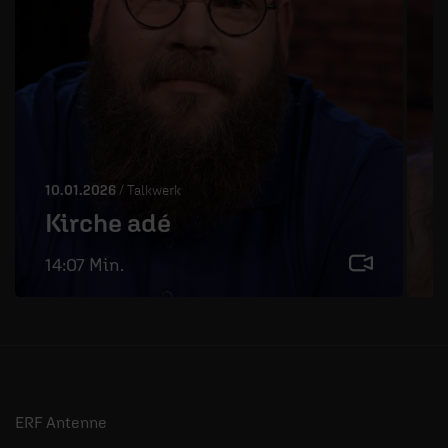
10.01.2026
/ Talkwerk
1
Kirche adé
14:07 Min.
2
ERF Antenne