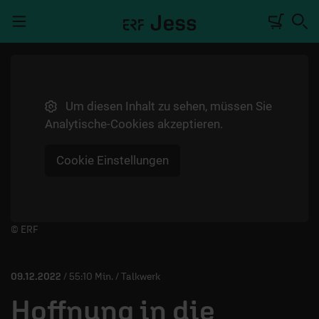
Navigation überspringen
Um diesen Inhalt zu sehen, müssen Sie
TALKWERK
Analytische-Cookies akzeptieren.
REPORTAGE
Cookie Einstellungen
RADIO
DEINE APP
PODCASTS
Player starten/anhalten
© ERF
MITMACHEN
09.12.2022
/ 55:10 Min. / Talkwerk
ÜBER UNS
Hoffnung in die