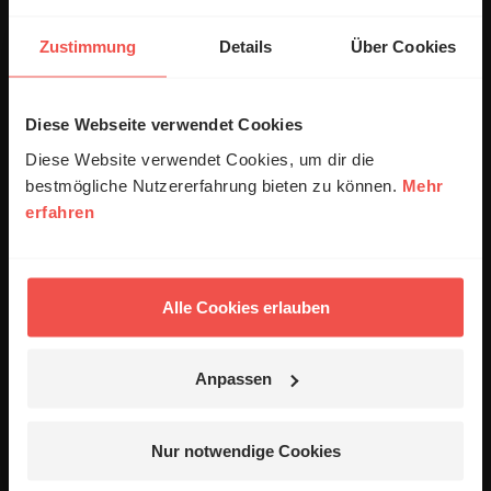
Kommentar:
Zustimmung
Details
Über Cookies
Diese Webseite verwendet Cookies
Meinen Kommentar nicht öffentlich teilen.
Diese Website verwendet Cookies, um dir die
Ich bin damit einverstanden, dass meine Angaben
bestmögliche Nutzererfahrung bieten zu können.
Mehr
anonymisiert erfasst und zum Zweck der
erfahren
Verbesserung unseres Online-Angebots
ausgewertet werden. Es erfolgt keine Weitergabe
Ihrer Daten an Dritte. Näheres siehe
Datenschutzerklärung
.
Alle Cookies erlauben
Alle Kommentare werden redaktionell geprüft. Wir behalten
uns das Kürzen von Kommentaren vor. Ein Recht auf
Anpassen
Veröffentlichung besteht nicht. Bitte beachten Sie beim
Schreiben Ihres Kommentars unsere
Netiquette
.
Nur notwendige Cookies
Absenden