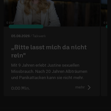
© ERF
© ERF
05.08.2026
/ Talkwerk
0
„Bitte lasst mich da nicht
rein"
Mit 9 Jahren erlebt Justine sexuellen
T
Missbrauch. Nach 20 Jahren Albträumen
T
und Panikattacken kann sie nicht mehr.
ä
mehr
0:00 Min.
0