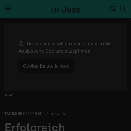
Navigation überspringen
Um diesen Inhalt zu sehen, müssen Sie
TALKWERK
Analytische-Cookies akzeptieren.
REPORTAGE
Cookie Einstellungen
RADIO
DEINE APP
PODCASTS
Player starten/anhalten
© ERF
MITMACHEN
17.09.2022
/ 17:49 Min. / Talkwerk
ÜBER UNS
Erfolgreich