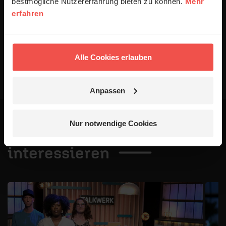
bestmögliche Nutzererfahrung bieten zu können.
Mehr
Veröffentlichung besteht nicht. Bitte beachten Sie beim
erfahren
Schreiben Ihres Kommentars unsere
Netiquette
.
Absenden
Alle Cookies erlauben
Anpassen
Nur notwendige Cookies
Das könnte dich auch
interessieren
1 / 4