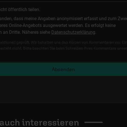
t öffentlich teilen.
standen, dass meine Angaben anonymisiert erfasst und zum Zwe
res Online-Angebots ausgewertet werden. Es erfolgt keine
n an Dritte. Näheres siehe
Datenschutzerklärung
.
ktionell geprüft. Wir behalten uns das Kürzen von Kommentaren vor. Ei
besteht nicht. Bitte beachten Sie beim Schreiben Ihres Kommentars unse
Absenden
 auch
interessieren