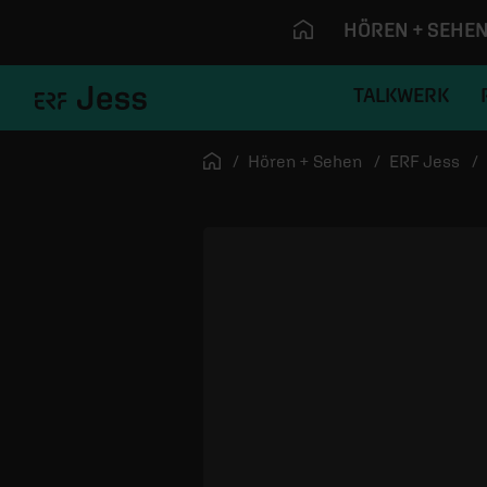
HÖREN + SEHE
TALKWERK
Navigation überspringen
Startseite
Hören + Sehen
ERF Jess