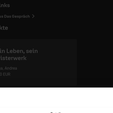
inks
lus Das Gespräch
kte
in Leben, sein
isterwerk
a, Andrea
00 EUR
em Shop unterstützen Sie die Arbeit des ERF.