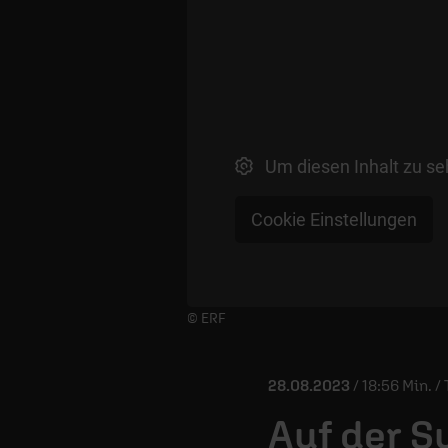
Um diesen Inhalt zu se
Cookie Einstellungen
Player starten/anhalten
© ERF
28.08.2023
/ 18:56 Min. 
Auf der S