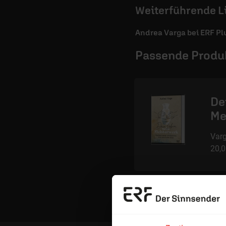
Weiterführende L
Andrea Varga bei ERF P
Passende Produ
De
Me
Varg
20,
Mit einer Bestellung in unser