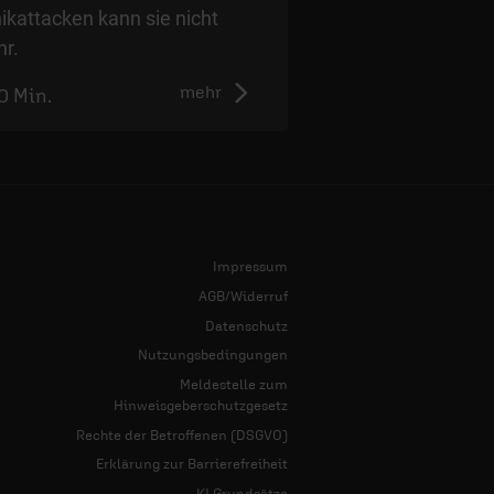
ikattacken kann sie nicht
änderte, hätte sie 
r.
mehr
0 Min.
0:00 Min.
Impressum
AGB/Widerruf
Datenschutz
Nutzungsbedingungen
Meldestelle zum
Hinweisgeberschutzgesetz
Rechte der Betroffenen (DSGVO)
Erklärung zur Barrierefreiheit
KI Grundsätze