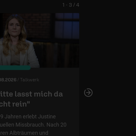
1 - 3 / 4
© ERF
08.2026
/ Talkwerk
03.08.2026
/ Talkwer
itte lasst mich da
„Ich habe m
cht rein"
verflucht“
 9 Jahren erlebt Justine
Tamara sollte abge
uellen Missbrauch. Nach 20
werden. Jeden Tag 
ren Albträumen und
Ich bin ungewollt.