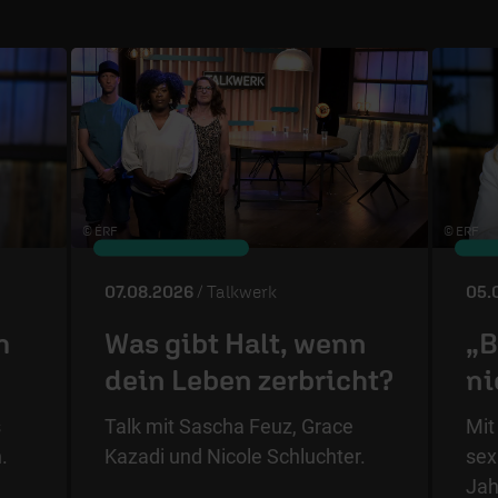
© ÉRF
© ERF
07.08.2026
/ Talkwerk
05.
m
Was gibt Halt, wenn
„B
dein Leben zerbricht?
ni
s
Talk mit Sascha Feuz, Grace
Mit
.
Kazadi und Nicole Schluchter.
sex
Jah