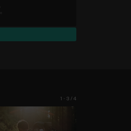
n
re
1 - 3 / 4