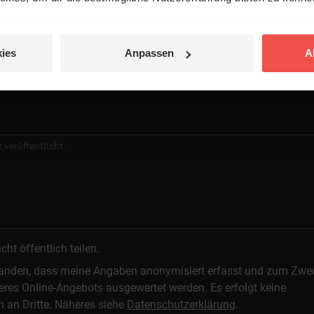
ies
Anpassen
A
 veröffentlicht.
t öffentlich teilen.
standen, dass meine Angaben anonymisiert erfasst und zum Zwe
res Online-Angebots ausgewertet werden. Es erfolgt keine
n an Dritte. Näheres siehe
Datenschutzerklärung
.