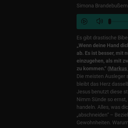
Simona Brandebußemey
Es gibt drastische Bibe
„Wenn deine Hand dich
ab. Es ist besser, mit
einzugehen, als mit z
zu kommen.“
(
Markus 
Die meisten Ausleger 
bleibt das Herz dasselb
Jesus benutzt diese s
Nimm Sünde so ernst, 
handeln. Alles, was di
„abschneiden“ – Bezie
Gewohnheiten. Warum s