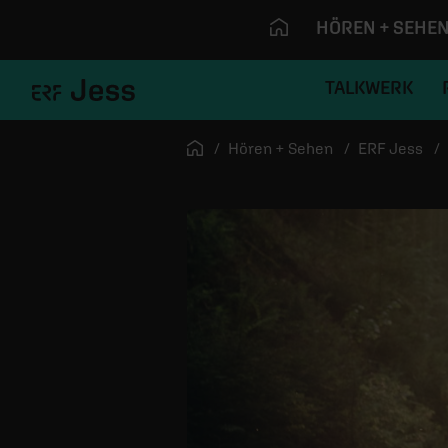
HÖREN + SEHE
TALKWERK
Navigation überspringen
Startseite
Hören + Sehen
ERF Jess