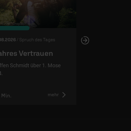
Virvel /
unsplash.com
© Marko Horvat /
unsplash.com
08.2026
/ Spruch des Tages
04.08.2026
/ Spruch 
hres Vertrauen
Trennung st
Feindschaft
ffen Schmidt über 1. Mose
4.
Steffen Schmidt ü
13,9.
mehr
1 Min.
1:01 Min.