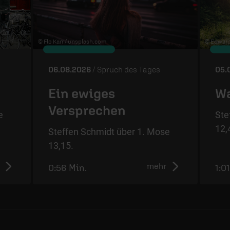
© Flo Karr /
unsplash.com
© Edward 
06.08.2026
/ Spruch des Tages
05.
Ein ewiges
Wa
Versprechen
e
Ste
12,
Steffen Schmidt über 1. Mose
13,15.
mehr
0:56 Min.
1:0