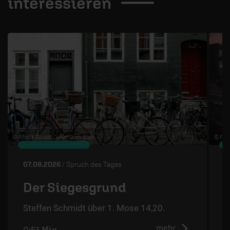
interessieren
1 / 4
© Annie Spratt /
unsplash.com
© Flo 
07.08.2026
/ Spruch des Tages
0
Der Siegesgrund
Steffen Schmidt über 1. Mose 14,20.
S
mehr
0:51 Min.
0