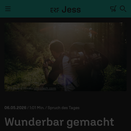
Navigation überspringen
TALKWERK
REPORTAGE
RADIO
DEINE APP
© Edward Virvel /
unsplash.com
PODCASTS
MITMACHEN
06.05.2026
/ 1:01 Min. / Spruch des Tages
ÜBER UNS
Wunderbar gemacht