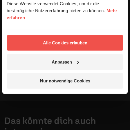
Verbesserung unseres Online-Angebots
Diese Website verwendet Cookies, um dir die
ausgewertet werden. Es erfolgt keine Weitergabe
bestmögliche Nutzererfahrung bieten zu können.
Mehr
Ihrer Daten an Dritte. Näheres siehe
erfahren
Datenschutzerklärung
.
Alle Kommentare werden redaktionell geprüft. Wir behalten
uns das Kürzen von Kommentaren vor. Ein Recht auf
Alle Cookies erlauben
Veröffentlichung besteht nicht. Bitte beachten Sie beim
Schreiben Ihres Kommentars unsere
Netiquette
.
Anpassen
Absenden
Nur notwendige Cookies
Das könnte dich auch