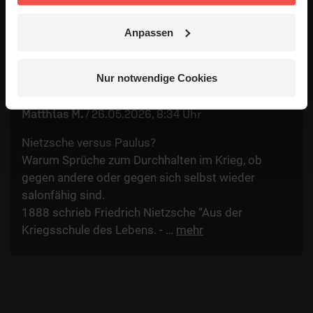
geben ausschließlich die persönliche Meinung der jeweiligen
Anpassen
Verfasser wieder. Der ERF übernimmt keine Gewähr für die
Richtigkeit, Vollständigkeit oder Rechtmäßigkeit der von
Nutzern veröffentlichten Kommentare.
Nur notwendige Cookies
Matthias M.
/
26.05.2026, 8:34 Uhr
Nietzsche versus Paulus?
Warum Sprüche zum Durchhalten im Krieg, ob
gegen andere oder gegen sich selbst wieder
salonfähig sind.
1888 schrieb Friedrich Nietzsche “Aus der
Kriegsschule des Lebens. -
…
mehr