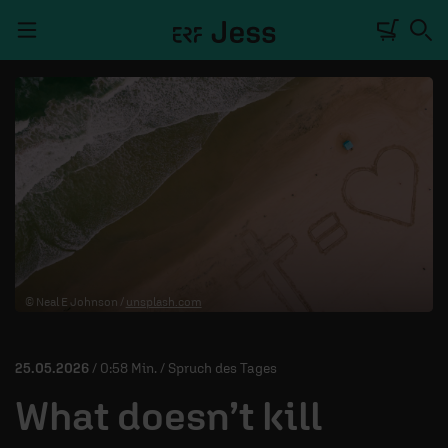
Navigation überspringen
TALKWERK
REPORTAGE
RADIO
DEINE APP
© Neal E Johnson /
unsplash.com
PODCASTS
MITMACHEN
25.05.2026
/ 0:58 Min. / Spruch des Tages
ÜBER UNS
What doesn’t kill