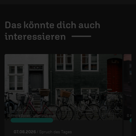
Das könnte dich auch
interessieren
1 / 4
© Annie Spratt /
unsplash.com
© Flo 
07.08.2026
/ Spruch des Tages
0