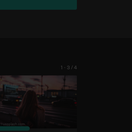
1 - 3 / 4
 /
unsplash.com
© Edward Virvel /
unsplash.com