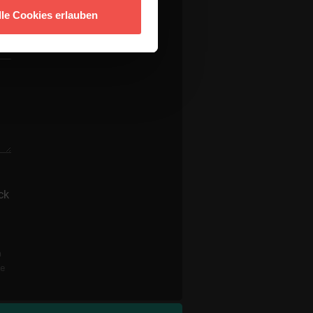
lle Cookies erlauben
ck
n
re