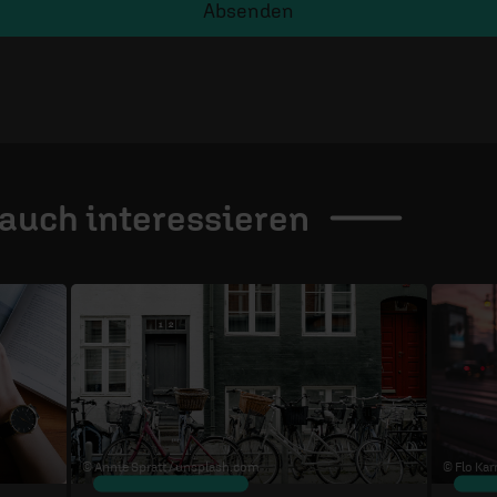
Absenden
 auch
interessieren
© Annie Spratt /
unsplash.com
© Flo Karr