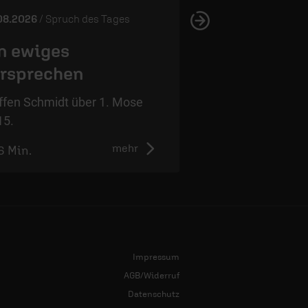
08.2026
/ Spruch des Tages
05.08.2026
/ Spruch 
n ewiges
Wahres Vert
rsprechen
Steffen Schmidt ü
12,4.
ffen Schmidt über 1. Mose
15.
mehr
6 Min.
1:01 Min.
Impressum
AGB/Widerruf
Datenschutz