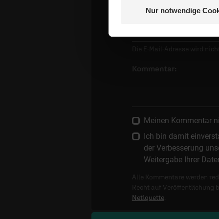
Nur notwendige Cook
E-Mail:
Die E-Mail-Adresse wird nicht
Kommentar:
Meinen Kommentar nich
Ich bin damit einver
der Verbesserung unse
Weitergabe Ihrer Date
Alle Kommentare werden reda
Recht auf Veröffentlichung 
Netiquette
.