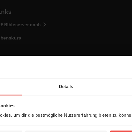
inks
RF Bibleserver nach
ubenskurs
Details
entar
Cookies
kies, um dir die bestmögliche Nutzererfahrung bieten zu könn