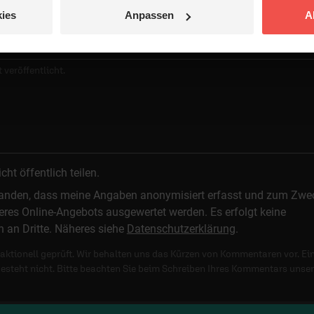
ies
Anpassen
A
 veröffentlicht.
t öffentlich teilen.
standen, dass meine Angaben anonymisiert erfasst und zum Zwe
res Online-Angebots ausgewertet werden. Es erfolgt keine
n an Dritte. Näheres siehe
Datenschutzerklärung
.
ktionell geprüft. Wir behalten uns das Kürzen von Kommentaren vor. Ei
besteht nicht. Bitte beachten Sie beim Schreiben Ihres Kommentars unse