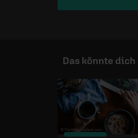
Das könnte dich
© The 5th /
unsplash.com