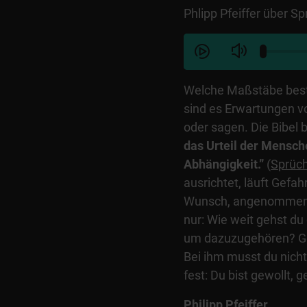
Phlipp Pfeiffer über S
Welche Maßstäbe best
sind es Erwartungen 
oder sagen. Die Bibel b
das Urteil der Mensche
Abhängigkeit.”
(
Sprüch
ausrichtet, läuft Gefahr
Wunsch, angenommen zu
nur: Wie weit gehst du
um dazuzugehören? Gott
Bei ihm musst du nicht
fest: Du bist gewollt,
Philipp Pfeiffer