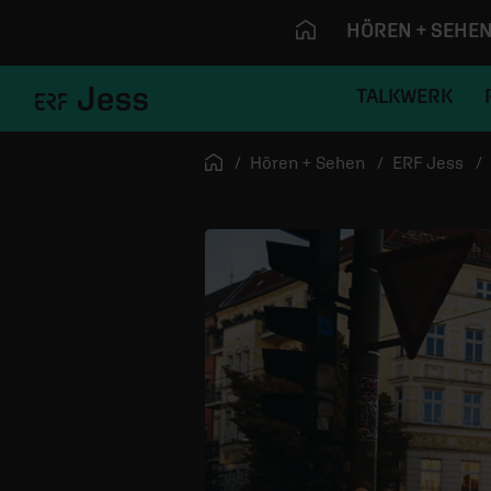
HÖREN + SEHE
TALKWERK
Navigation überspringen
Startseite
Hören + Sehen
ERF Jess