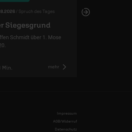
08.2026
/ Spruch des Tages
06.08.2026
/ Spruch 
r Siegesgrund
Ein ewiges
Versprechen
ffen Schmidt über 1. Mose
20.
Steffen Schmidt ü
13,15.
mehr
1 Min.
0:56 Min.
Impressum
AGB/Widerruf
Datenschutz