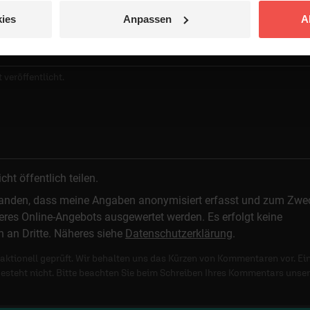
ies
Anpassen
A
 veröffentlicht.
t öffentlich teilen.
standen, dass meine Angaben anonymisiert erfasst und zum Zwe
res Online-Angebots ausgewertet werden. Es erfolgt keine
n an Dritte. Näheres siehe
Datenschutzerklärung
.
ktionell geprüft. Wir behalten uns das Kürzen von Kommentaren vor. Ei
besteht nicht. Bitte beachten Sie beim Schreiben Ihres Kommentars unse