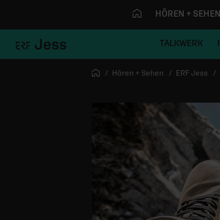
HÖREN + SEHE
TALKWERK
Navigation überspringen
Startseite
Hören + Sehen
ERF Jess