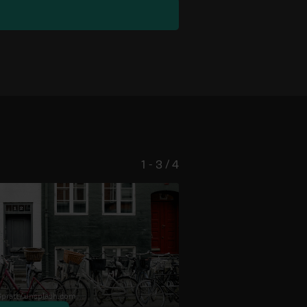
1 - 3 / 4
pratt /
unsplash.com
© Flo Karr /
unsplash.com