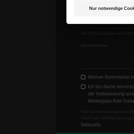
Nur notwendige Cook
E-Mail:
Die E-Mail-Adresse wird nicht
Kommentar:
Meinen Kommentar nich
Ich bin damit einver
der Verbesserung unse
Weitergabe Ihrer Date
Alle Kommentare werden reda
Recht auf Veröffentlichung 
Netiquette
.