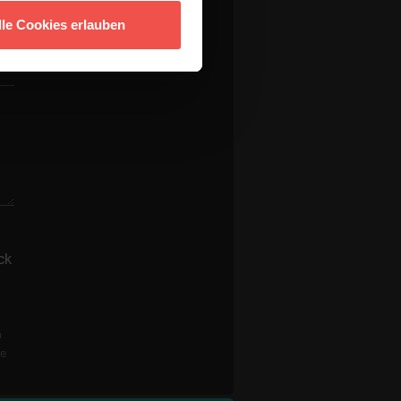
lle Cookies erlauben
ck
n
re