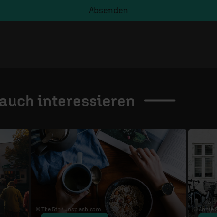
Absenden
 auch
interessieren
© The 5th /
unsplash.com
© Annie S