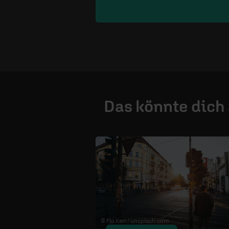
Das könnte dich
© Flo Karr /
unsplash.com