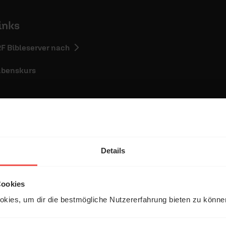
inks
RF Bibleserver nach
ubenskurs
Details
entar
Cookies
kies, um dir die bestmögliche Nutzererfahrung bieten zu könn