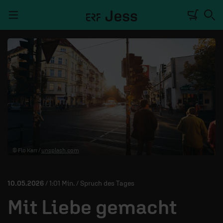
Navigation überspringen
TALKWERK
REPORTAGE
RADIO
DEINE APP
© Flo Karr /
unsplash.com
PODCASTS
MITMACHEN
10.05.2026
/ 1:01 Min. / Spruch des Tages
ÜBER UNS
Mit Liebe gemacht