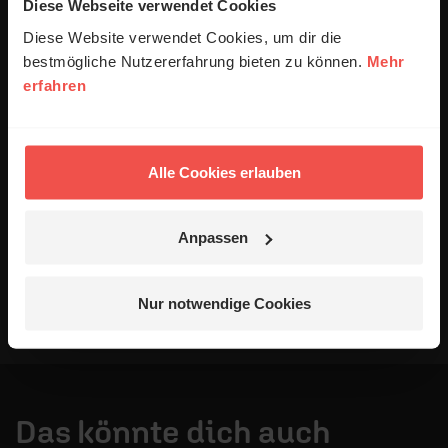
anonymisiert erfasst und zum Zweck der
Diese Webseite verwendet Cookies
Verbesserung unseres Online-Angebots
Diese Website verwendet Cookies, um dir die
ausgewertet werden. Es erfolgt keine Weitergabe
bestmögliche Nutzererfahrung bieten zu können.
Mehr
Ihrer Daten an Dritte. Näheres siehe
erfahren
Datenschutzerklärung
.
Alle Kommentare werden redaktionell geprüft. Wir behalten
uns das Kürzen von Kommentaren vor. Ein Recht auf
Alle Cookies erlauben
Veröffentlichung besteht nicht. Bitte beachten Sie beim
Schreiben Ihres Kommentars unsere
Netiquette
.
Anpassen
Absenden
Nur notwendige Cookies
Das könnte dich auch