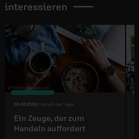
interessieren
1 / 4
© The 5th /
unsplash.com
© Ann
08.08.2026
/ Spruch des Tages
0
Ein Zeuge, der zum
Handeln auffordert
S