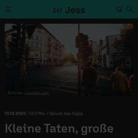
Navigation überspringen
TALKWERK
REPORTAGE
RADIO
DEINE APP
© Flo Karr /
unsplash.com
PODCASTS
MITMACHEN
19.10.2025
/ 1:03 Min. / Spruch des Tages
ÜBER UNS
Kleine Taten, große