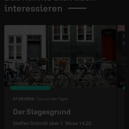
interessieren
1 / 4
© Annie Spratt /
unsplash.com
© Flo 
07.08.2026
/ Spruch des Tages
0
Der Siegesgrund
Steffen Schmidt über 1. Mose 14,20.
S