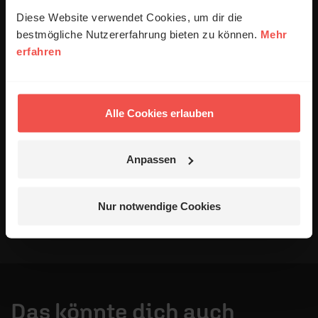
anonymisiert erfasst und zum Zweck der
Diese Website verwendet Cookies, um dir die
Verbesserung unseres Online-Angebots
bestmögliche Nutzererfahrung bieten zu können.
Mehr
ausgewertet werden. Es erfolgt keine Weitergabe
erfahren
Ihrer Daten an Dritte. Näheres siehe
Datenschutzerklärung
.
Alle Kommentare werden redaktionell geprüft. Wir behalten
Alle Cookies erlauben
uns das Kürzen von Kommentaren vor. Ein Recht auf
Veröffentlichung besteht nicht. Bitte beachten Sie beim
Schreiben Ihres Kommentars unsere
Netiquette
.
Anpassen
Absenden
Nur notwendige Cookies
Das könnte dich auch