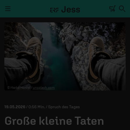
Navigation überspringen
TALKWERK
REPORTAGE
RADIO
DEINE APP
© Marko Horvat /
unsplash.com
PODCASTS
MITMACHEN
19.05.2026
/ 0:56 Min. / Spruch des Tages
ÜBER UNS
Große kleine Taten