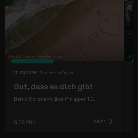
© Neal E Johnson /
unsplash.com
© Flo 
10.08.2026
/ Spruch des Tages
0
Gut, dass es dich gibt
Bernd Kortmann über Philipper 1,3.
S
mehr
0:56 Min.
1