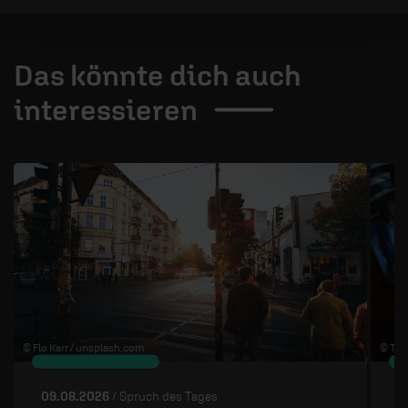
Das könnte dich auch
interessieren
1 / 4
© Flo Karr /
unsplash.com
© The
09.08.2026
/ Spruch des Tages
0