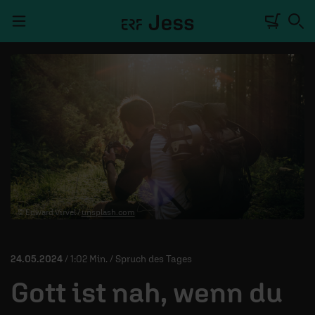
Navigation überspringen
TALKWERK
REPORTAGE
RADIO
DEINE APP
© Edward Virvel /
unsplash.com
PODCASTS
MITMACHEN
24.05.2024
/ 1:02 Min. / Spruch des Tages
ÜBER UNS
Gott ist nah, wenn du