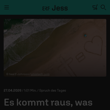
Navigation überspringen
TALKWERK
REPORTAGE
RADIO
DEINE APP
© Neal E Johnson /
unsplash.com
PODCASTS
MITMACHEN
27.04.2026
/ 1:01 Min. / Spruch des Tages
ÜBER UNS
Es kommt raus, was