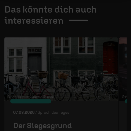
Das könnte dich auch
interessieren
1 / 4
© Annie Spratt /
unsplash.com
© Flo 
07.08.2026
/ Spruch des Tages
0
Der Siegesgrund