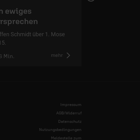
n ewiges
Wahres Vert
rsprechen
Steffen Schmidt ü
12,4.
ffen Schmidt über 1. Mose
15.
mehr
6 Min.
1:01 Min.
Impressum
AGB/Widerruf
Datenschutz
Nutzungsbedingungen
Meldestelle zum