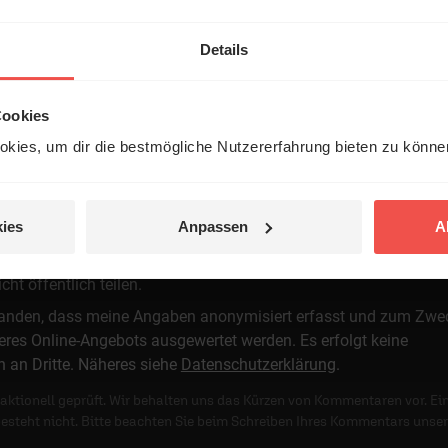
Details
Cookies
 veröffentlicht.
kies, um dir die bestmögliche Nutzererfahrung bieten zu könn
ies
Anpassen
A
t öffentlich teilen.
standen, dass meine Angaben anonymisiert erfasst und zum Zwe
res Online-Angebots ausgewertet werden. Es erfolgt keine
n an Dritte. Näheres siehe
Datenschutzerklärung
.
ktionell geprüft. Wir behalten uns das Kürzen von Kommentaren vor. Ei
besteht nicht. Bitte beachten Sie beim Schreiben Ihres Kommentars unse