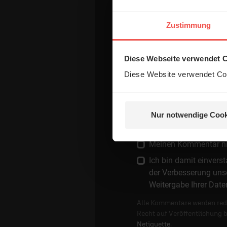
Zustimmung
E-Mail:
Diese Webseite verwendet 
Die E-Mail-Adresse wird nicht
Diese Website verwendet Coo
Kommentar:
Nur notwendige Cook
Meinen Kommentar nich
Ich bin damit einver
der Verbesserung unse
Weitergabe Ihrer Date
Alle Kommentare werden reda
Recht auf Veröffentlichung 
Netiquette
.