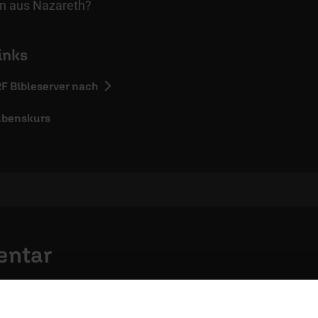
 aus Nazareth?
inks
RF Bibleserver nach
ubenskurs
entar