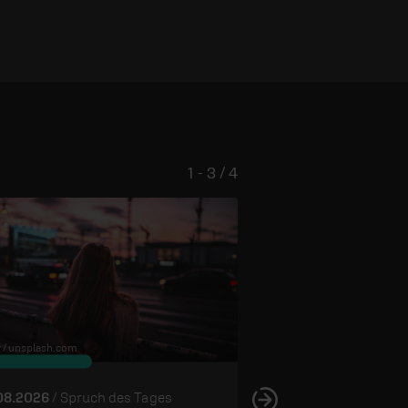
1 - 3 / 4
 /
unsplash.com
© Edward Virvel /
unsplash.com
08.2026
/ Spruch des Tages
05.08.2026
/ Spruch 