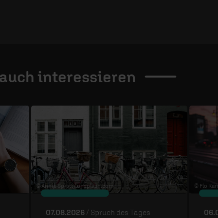
 auch
interessieren
© Annie Spratt /
unsplash.com
© Flo Karr
07.08.2026
/ Spruch des Tages
06.