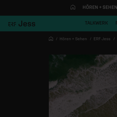
HÖREN + SEHE
TALKWERK
Navigation überspringen
Startseite
Hören + Sehen
ERF Jess