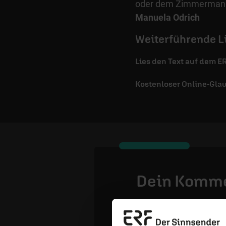
oder dem Zimmermann
Manuela Odrich
Weiterführende L
Lies den Text auf dem E
Kostenloser Online-Gla
Dein Komm
Name: