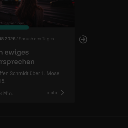
 /
unsplash.com
© Edward Virvel /
unsplash.com
08.2026
/ Spruch des Tages
05.08.2026
/ Spruch 
n ewiges
Wahres Vert
rsprechen
Steffen Schmidt ü
12,4.
ffen Schmidt über 1. Mose
15.
mehr
6 Min.
1:01 Min.