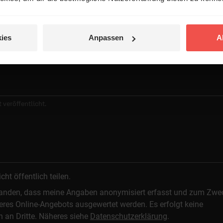
ies
Anpassen
A
 veröffentlicht.
t öffentlich teilen.
standen, dass meine Angaben anonymisiert erfasst und zum Zwe
res Online-Angebots ausgewertet werden. Es erfolgt keine
n an Dritte. Näheres siehe
Datenschutzerklärung
.