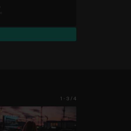
n
re
1 - 3 / 4