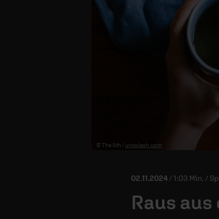
© The 5th /
unsplash.com
02.11.2024
/ 1:03 Min. / 
Raus aus