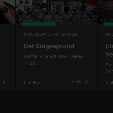
© Annie Spratt /
unsplash.com
© Flo Karr
07.08.2026
/ Spruch des Tages
06.
Der Siegesgrund
Ei
Ve
Steffen Schmidt über 1. Mose
14,20.
e
Ste
13,
mehr
0:51 Min.
0:5