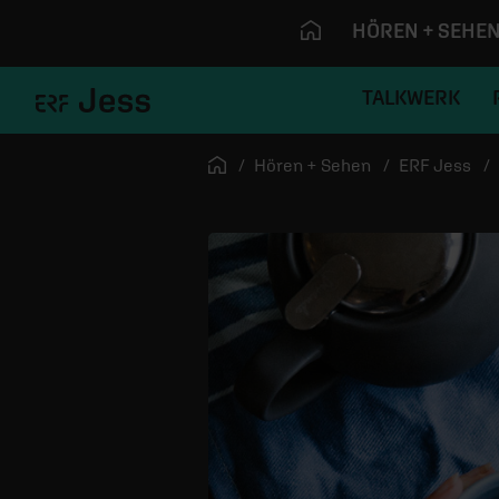
HÖREN + SEHE
TALKWERK
Navigation überspringen
Startseite
Hören + Sehen
ERF Jess