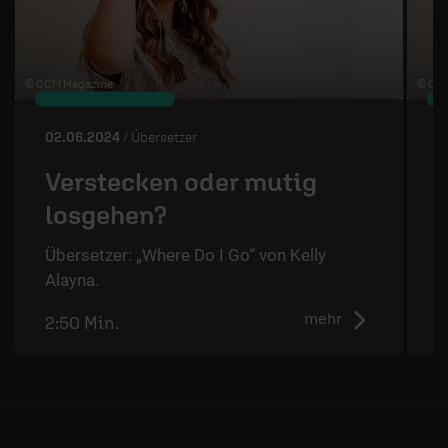
© CCM Magazine
© CC
02.06.2024
/ Übersetzer
2
Verstecken oder mutig
losgehen?
Übersetzer: „Where Do I Go“ von Kelly
Ü
Alayna.
A
mehr
2:50 Min.
2