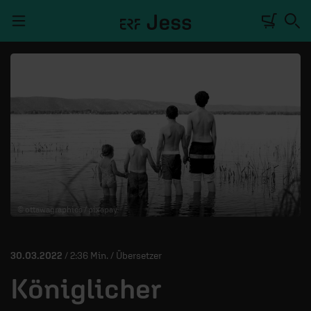
Navigation überspringen
TALKWERK
REPORTAGE
RADIO
DEINE APP
© ottawagraphics / pixapay
PODCASTS
MITMACHEN
30.03.2022
/ 2:36 Min. / Übersetzer
ÜBER UNS
Königlicher