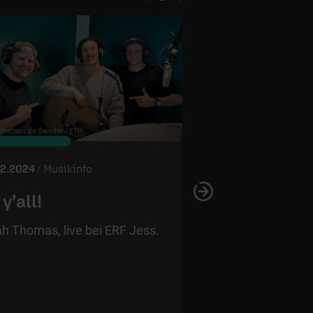
nezaki de Sander / ERF
© Grammy Awards
02.2024
/ Musikinfo
05.02.2024
/ Musikin
 y’all!
Rekorde, Sk
schicke Outf
jah Thomas, live bei ERF Jess.
Das waren die Gr