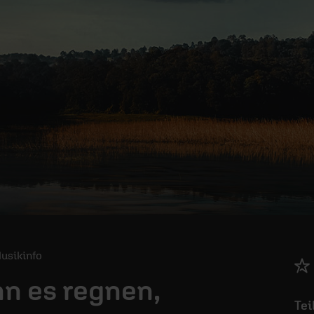
Musikinfo
n es regnen,