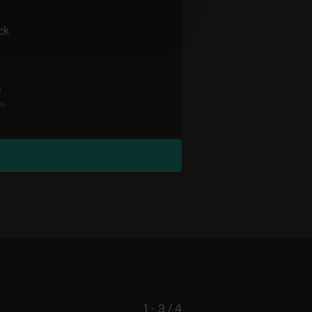
ck
n
re
1 - 3 / 4