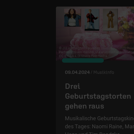
© Jill Wellington / pixabay.com | Roundhill Mus
Partners | Sven Mandel, via wikimediacommon
CC BY-SA 4.0
| Shore Fire Media
09.04.2024
/ Musikinfo
Drei
Geburtstagstorten
gehen raus
Musikalische Geburtstagskin
des Tages: Naomi Raine, M