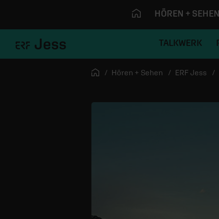
HÖREN + SEHE
TALKWERK
Navigation überspringen
Startseite
Hören + Sehen
ERF Jess