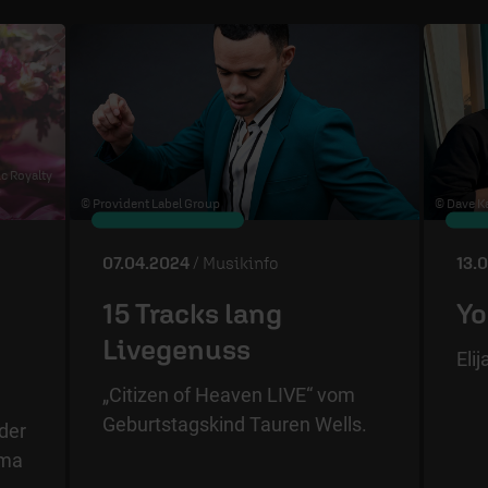
ic Royalty
s
© Provident Label Group
© Dave Ka
07.04.2024
/ Musikinfo
13.
15 Tracks lang
Yo
Livegenuss
Eli
„Citizen of Heaven LIVE“ vom
Geburtstagskind Tauren Wells.
der
ama