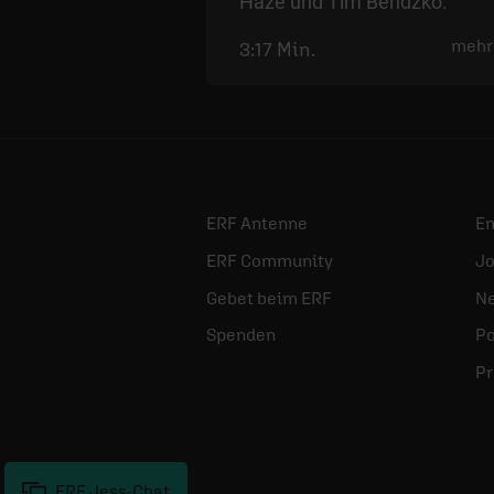
Haze und Tim Bendzko.
mehr
3:17 Min.
ERF Antenne
E
ERF Community
Jo
Gebet beim ERF
Ne
Spenden
Po
Pr
ERF Jess-Chat