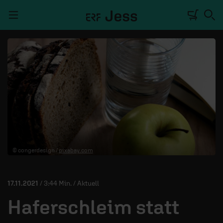
Navigation überspringen
TALKWERK
REPORTAGE
RADIO
DEINE APP
© congerdesign /
pixabay.com
PODCASTS
MITMACHEN
17.11.2021
/ 3:44 Min. / Aktuell
ÜBER UNS
Haferschleim statt