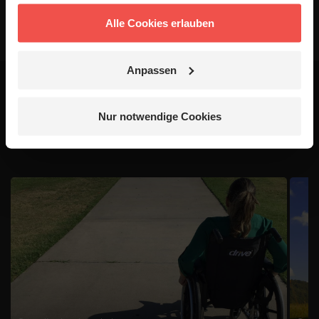
Alle Cookies erlauben
Anpassen
Das könnte dich auch
Nur notwendige Cookies
interessieren
1 / 4