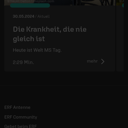
© Nayeli Dalton /
unsplash.com
© Art
30.05.2024
/ Aktuell
2
Die Krankheit, die nie
gleich ist
D
d
Heute ist Welt MS Tag.
mehr
2:29 Min.
2
ERF Antenne
ERF Community
Gebet beim ERF