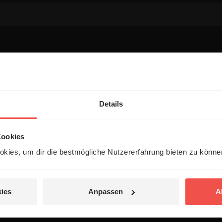
entar
Details
Cookies
kies, um dir die bestmögliche Nutzererfahrung bieten zu könn
 veröffentlicht.
ies
Anpassen
A