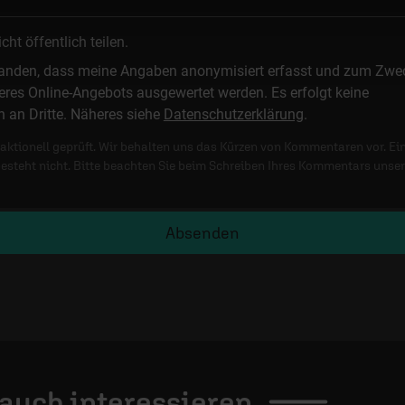
t öffentlich teilen.
standen, dass meine Angaben anonymisiert erfasst und zum Zwe
res Online-Angebots ausgewertet werden. Es erfolgt keine
n an Dritte. Näheres siehe
Datenschutzerklärung
.
ktionell geprüft. Wir behalten uns das Kürzen von Kommentaren vor. Ei
besteht nicht. Bitte beachten Sie beim Schreiben Ihres Kommentars unse
Absenden
 auch
interessieren