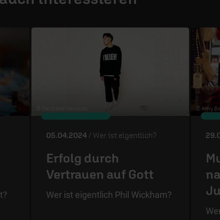
© Fairtrade Services
© Amy Ba
05.04.2024
/ Wer ist eigentlich?
29.
Erfolg durch
Mu
Vertrauen auf Gott
na
J
t?
Wer ist eigentlich Phil Wickham?
Wer