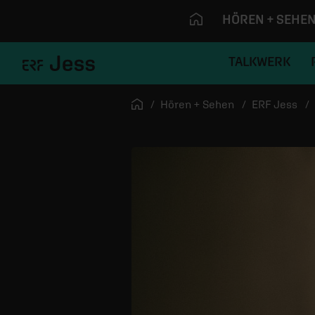
HÖREN + SEHE
TALKWERK
Navigation überspringen
Startseite
Hören + Sehen
ERF Jess