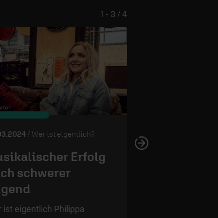
1 - 3 / 4
rton
© Laura Myers / Fairtrade Service
03.2024
/ Wer ist eigentlich?
13.02.2024
/ Wer ist 
sikalischer Erfolg
Bekehrung z
ch schwerer
nach schwer
ugend
Kindheit
 ist eigentlich Philippa
Wer ist eigentlich 