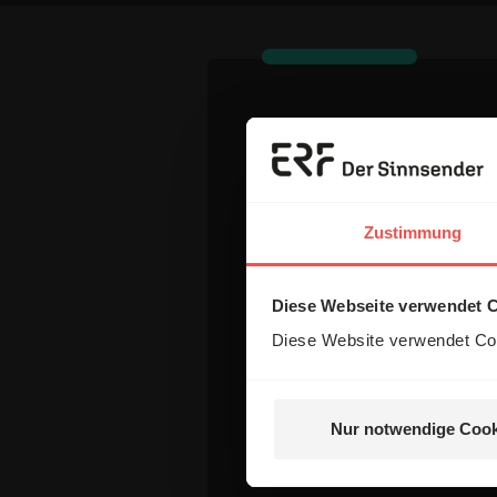
Dein Komm
Name:
Zustimmung
Diese Webseite verwendet 
E-Mail:
Diese Website verwendet Coo
Die E-Mail-Adresse wird nicht
Nur notwendige Cook
Kommentar: