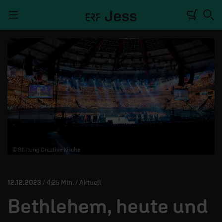
Navigation überspringen
TALKWERK
REPORTAGE
RADIO
DEINE APP
© Stiftung Creative Kirche
PODCASTS
MITMACHEN
12.12.2023
/ 4:25 Min. / Aktuell
ÜBER UNS
Bethlehem, heute und