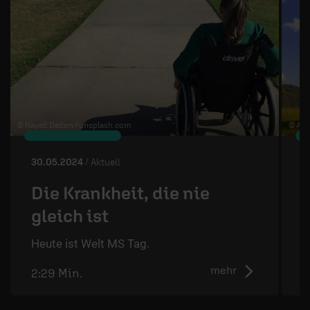
© Nayeli Dalton /
unsplash.com
© Art
30.05.2024
/ Aktuell
2
Die Krankheit, die nie
gleich ist
D
d
Heute ist Welt MS Tag.
mehr
2:29 Min.
2