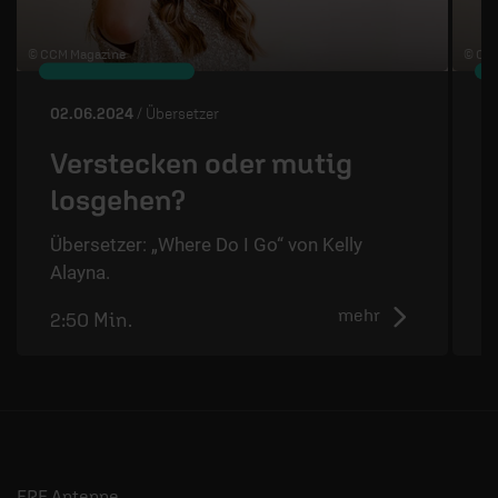
© CCM Magazine
© CC
02.06.2024
/ Übersetzer
2
Verstecken oder mutig
losgehen?
Übersetzer: „Where Do I Go“ von Kelly
Ü
Alayna.
A
mehr
2:50 Min.
2
ERF Antenne