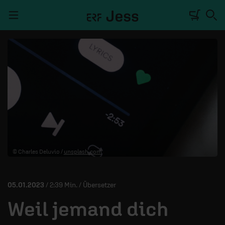
Navigation überspringen
TALKWERK
REPORTAGE
RADIO
DEINE APP
© Charles Deluvio /
unsplash.com
PODCASTS
MITMACHEN
05.01.2023
/ 2:39 Min. / Übersetzer
ÜBER UNS
Weil jemand dich