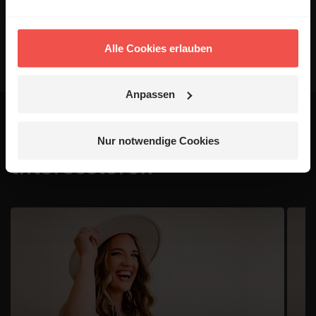
Absenden
Alle Cookies erlauben
Anpassen
Das könnte dich auch
Nur notwendige Cookies
interessieren
1 / 4