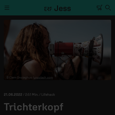
Navigation überspringen
TALKWERK
REPORTAGE
RADIO
DEINE APP
© Clem Onojeghuo /
unsplash.com
PODCASTS
MITMACHEN
21.06.2022
/ 2:51 Min. / Lifehack
ÜBER UNS
Trichterkopf