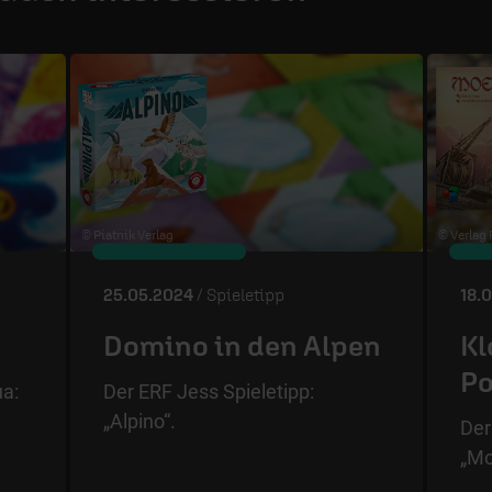
© Piatnik Verlag
© Verlag
25.05.2024
/ Spieletipp
18.
Domino in den Alpen
Kl
Po
ua:
Der ERF Jess Spieletipp:
„Alpino“.
Der
„Mo