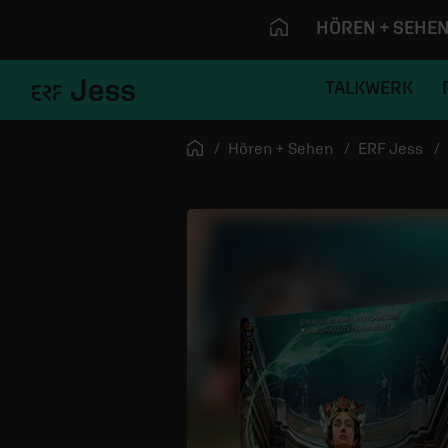
HÖREN + SEHE
TALKWERK
Navigation überspringen
Startseite
Hören + Sehen
ERF Jess