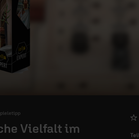
Spieletipp
che Vielfalt im