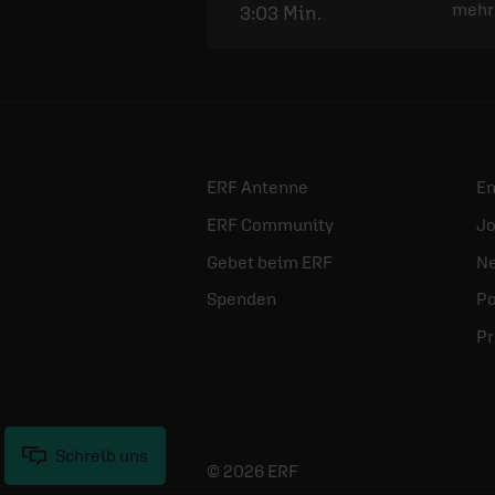
mehr
3:03 Min.
ERF Antenne
E
ERF Community
Jo
Gebet beim ERF
Ne
Spenden
Po
Pr
Schreib uns
© 2026 ERF